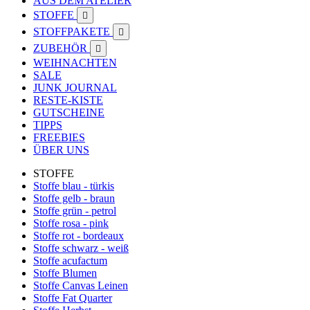
AUS DEM ATELIER
STOFFE

STOFFPAKETE

ZUBEHÖR

WEIHNACHTEN
SALE
JUNK JOURNAL
RESTE-KISTE
GUTSCHEINE
TIPPS
FREEBIES
ÜBER UNS
STOFFE
Stoffe blau - türkis
Stoffe gelb - braun
Stoffe grün - petrol
Stoffe rosa - pink
Stoffe rot - bordeaux
Stoffe schwarz - weiß
Stoffe acufactum
Stoffe Blumen
Stoffe Canvas Leinen
Stoffe Fat Quarter