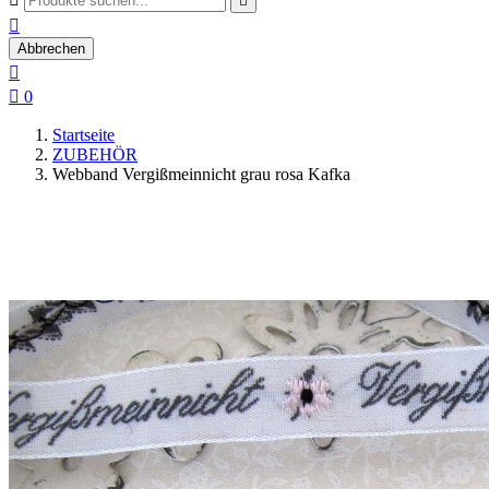


Abbrechen


0
Startseite
ZUBEHÖR
Webband Vergißmeinnicht grau rosa Kafka