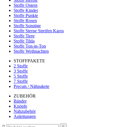
Stoffe Herbst
Stoffe Ostern
Stoffe Kinder
Stoffe Punkte
Stoffe Rosen
Stoffe Sonstige
Stoffe Sterne Streifen Karos
Stoffe Tiere
Stoffe Tilda
Stoffe Ton-in-Ton
Stoffe Weihnachten
STOFFPAKETE
2 Stoffe
3 Stoffe
5 Stoffe
7 Stoffe
Precuts / Nähpakete
ZUBEHÖR
Bänder
Knöpfe
Nähzubehör
Anleitungen
