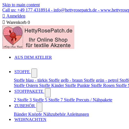
Skip to main content
Call us: +49 177 4318914 - info@hettyrosepatch.de - www.hettyrose

Anmelden

Warenkorb
0
AUS DEM ATELIER
STOFFE
Stoffe blau - türkis
Stoffe gelb - braun
Stoffe grün - petrol
Stoff
Stoffe Ostern
Stoffe Kinder
Stoffe Punkte
Stoffe Rosen
Stoffe
STOFFPAKETE
2 Stoffe
3 Stoffe
5 Stoffe
7 Stoffe
Precuts / Nähpakete
ZUBEHÖR
Bänder
Knöpfe
Nähzubehör
Anleitungen
WEIHNACHTEN