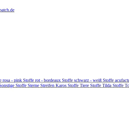
patch.de
e rosa - pink
Stoffe rot - bordeaux
Stoffe schwarz - weiß
Stoffe acufac
 Sonstige
Stoffe Sterne Streifen Karos
Stoffe Tiere
Stoffe Tilda
Stoffe T