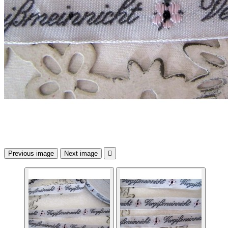
Previous image
Next image
