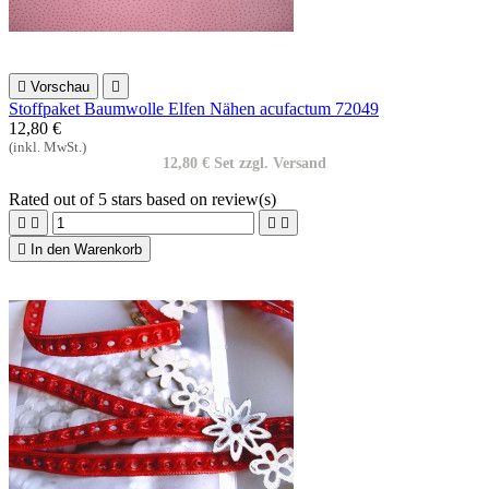

Vorschau

Stoffpaket Baumwolle Elfen Nähen acufactum 72049
12,80 €
(inkl. MwSt.)
12,80 € Set zzgl. Versand
Rated
out of 5 stars based on
review(s)





In den Warenkorb