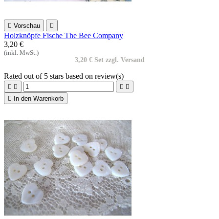

Vorschau

Holzknöpfe Fische The Bee Company
3,20 €
(inkl. MwSt.)
3,20 € Set zzgl. Versand
Rated
out of 5 stars based on
review(s)





In den Warenkorb