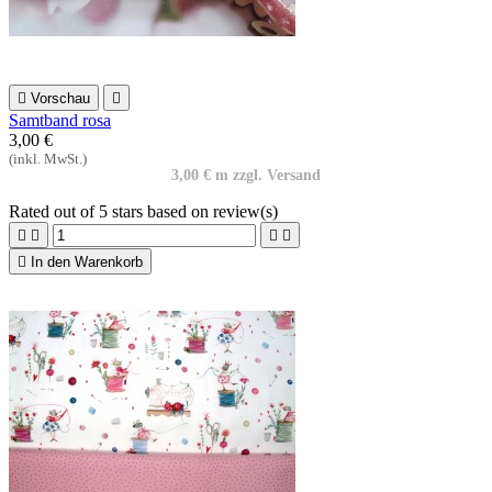

Vorschau

Samtband rosa
3,00 €
(inkl. MwSt.)
3,00 € m zzgl. Versand
Rated
out of 5 stars based on
review(s)





In den Warenkorb