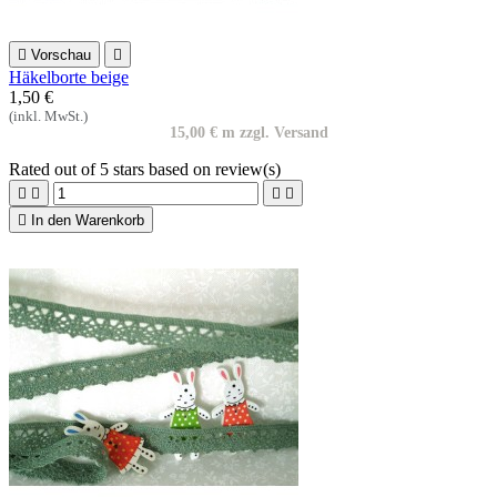

Vorschau

Häkelborte beige
1,50 €
(inkl. MwSt.)
15,00 € m zzgl. Versand
Rated
out of 5 stars based on
review(s)





In den Warenkorb