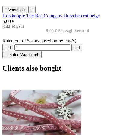

Vorschau

Holzknöpfe The Bee Company Herzchen rot beige
5,00 €
(inkl. MwSt.)
5,00 € Set zzgl. Versand
Rated
out of 5 stars based on
review(s)





In den Warenkorb
Clients also bought