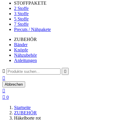
STOFFPAKETE
2 Stoffe
3 Stoffe
5 Stoffe
7 Stoffe
Precuts / Nähpakete
ZUBEHÖR
Bänder
Knöpfe
Nähzubehör
Anleitungen



Abbrechen


0
Startseite
ZUBEHÖR
Häkelborte rot