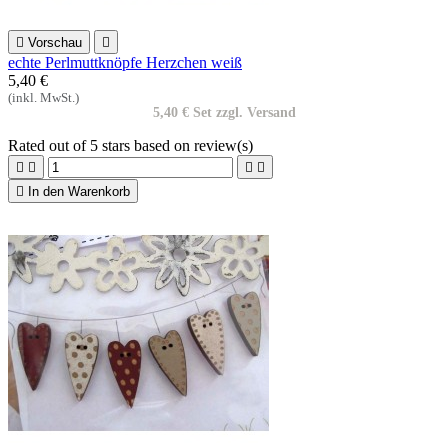

Vorschau

echte Perlmuttknöpfe Herzchen weiß
5,40 €
(inkl. MwSt.)
5,40 € Set zzgl. Versand
Rated
out of 5 stars based on
review(s)





In den Warenkorb