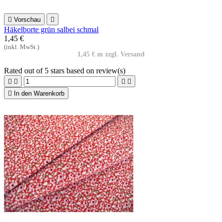

Vorschau

Häkelborte grün salbei schmal
1,45 €
(inkl. MwSt.)
1,45 € m zzgl. Versand
Rated
out of 5 stars based on
review(s)





In den Warenkorb