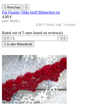

Vorschau

Fat Quarter Tilda Stoff Blümchen rot
4,80 €
(inkl. MwSt.)
4,80 € Stück zzgl. Versand
Rated
out of 5 stars based on
review(s)





In den Warenkorb