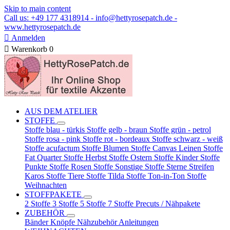
Skip to main content
Call us: +49 177 4318914 - info@hettyrosepatch.de -
www.hettyrosepatch.de

Anmelden

Warenkorb
0
AUS DEM ATELIER
STOFFE
Stoffe blau - türkis
Stoffe gelb - braun
Stoffe grün - petrol
Stoffe rosa - pink
Stoffe rot - bordeaux
Stoffe schwarz - weiß
Stoffe acufactum
Stoffe Blumen
Stoffe Canvas Leinen
Stoffe
Fat Quarter
Stoffe Herbst
Stoffe Ostern
Stoffe Kinder
Stoffe
Punkte
Stoffe Rosen
Stoffe Sonstige
Stoffe Sterne Streifen
Karos
Stoffe Tiere
Stoffe Tilda
Stoffe Ton-in-Ton
Stoffe
Weihnachten
STOFFPAKETE
2 Stoffe
3 Stoffe
5 Stoffe
7 Stoffe
Precuts / Nähpakete
ZUBEHÖR
Bänder
Knöpfe
Nähzubehör
Anleitungen