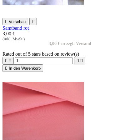

Vorschau

Samtband rot
3,00 €
(inkl. MwSt.)
3,00 € m zzgl. Versand
Rated
out of 5 stars based on
review(s)





In den Warenkorb