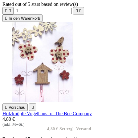
Rated
out of 5 stars based on
review(s)





In den Warenkorb

Vorschau

Holzknöpfe Vogelhaus rot The Bee Company
4,80 €
(inkl. MwSt.)
4,80 € Set zzgl. Versand