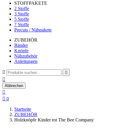
STOFFPAKETE
2 Stoffe
3 Stoffe
5 Stoffe
7 Stoffe
Precuts / Nähpakete
ZUBEHÖR
Bänder
Knöpfe
Nähzubehör
Anleitungen



Abbrechen


0
Startseite
ZUBEHÖR
Holzknöpfe Kinder rot The Bee Company