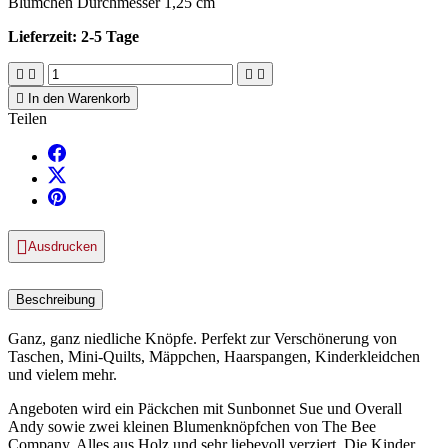
Blümchen Durchmesser 1,25 cm
Lieferzeit: 2-5 Tage





In den Warenkorb
Teilen

Ausdrucken
Beschreibung
Ganz, ganz niedliche Knöpfe. Perfekt zur Verschönerung von
Taschen, Mini-Quilts, Mäppchen, Haarspangen, Kinderkleidchen
und vielem mehr.
Angeboten wird ein Päckchen mit Sunbonnet Sue und Overall
Andy sowie zwei kleinen Blumenknöpfchen von The Bee
Company. Alles aus Holz und sehr liebevoll verziert. Die Kinder