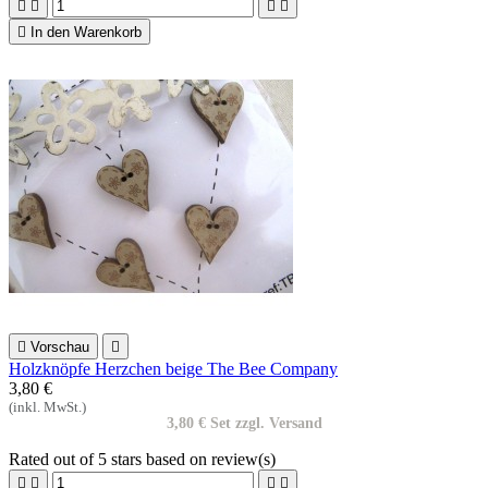





In den Warenkorb

Vorschau

Holzknöpfe Herzchen beige The Bee Company
3,80 €
(inkl. MwSt.)
3,80 € Set zzgl. Versand
Rated
out of 5 stars based on
review(s)



