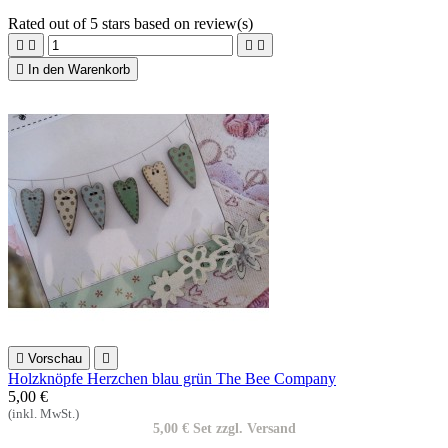
Rated
out of 5 stars based on
review(s)





In den Warenkorb

Vorschau

Holzknöpfe Herzchen blau grün The Bee Company
5,00 €
(inkl. MwSt.)
5,00 € Set zzgl. Versand