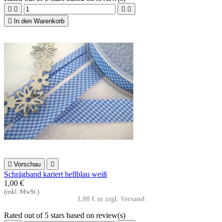





In den Warenkorb

Vorschau

Schrägband kariert hellblau weiß
1,00 €
(inkl. MwSt.)
1,00 € m zzgl. Versand
Rated
out of 5 stars based on
review(s)