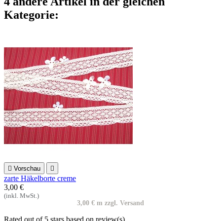
4 andere Artikel in der gleichen
Kategorie:

Vorschau

zarte Häkelborte creme
3,00 €
(inkl. MwSt.)
3,00 € m zzgl. Versand
Rated
out of 5 stars based on
review(s)