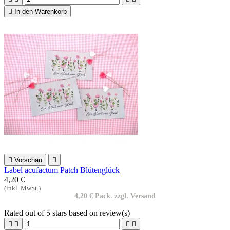

In den Warenkorb

Vorschau

Label acufactum Patch Blütenglück
4,20 €
(inkl. MwSt.)
4,20 € Päck. zzgl. Versand
Rated
out of 5 stars based on
review(s)



