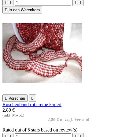





In den Warenkorb

Vorschau

Rüschenband rot creme kariert
2,80 €
(inkl. MwSt.)
2,80 € m zzgl. Versand
Rated
out of 5 stars based on
review(s)



