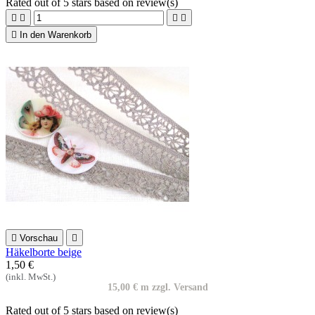
Rated
out of 5 stars based on
review(s)





In den Warenkorb

Vorschau

Häkelborte beige
1,50 €
(inkl. MwSt.)
15,00 € m zzgl. Versand
Rated
out of 5 stars based on
review(s)