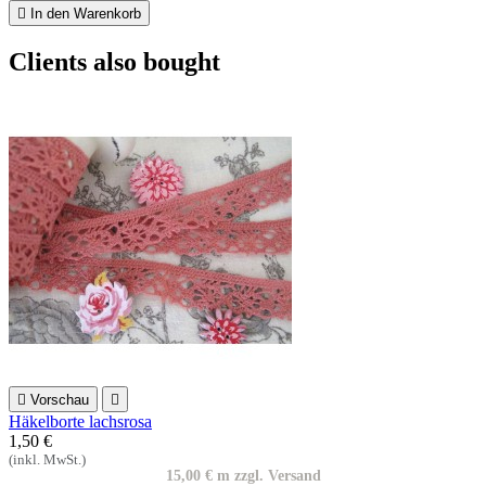

In den Warenkorb
Clients also bought

Vorschau

Häkelborte lachsrosa
1,50 €
(inkl. MwSt.)
15,00 € m zzgl. Versand