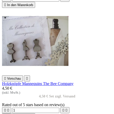

In den Warenkorb

Vorschau

Holzknöpfe Mannequins The Bee Company
4,50 €
(inkl. MwSt.)
4,50 € Set zzgl. Versand
Rated
out of 5 stars based on
review(s)



