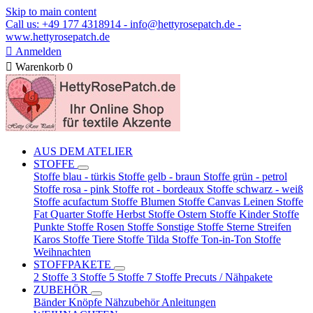
Skip to main content
Call us: +49 177 4318914 - info@hettyrosepatch.de -
www.hettyrosepatch.de

Anmelden

Warenkorb
0
AUS DEM ATELIER
STOFFE
Stoffe blau - türkis
Stoffe gelb - braun
Stoffe grün - petrol
Stoffe rosa - pink
Stoffe rot - bordeaux
Stoffe schwarz - weiß
Stoffe acufactum
Stoffe Blumen
Stoffe Canvas Leinen
Stoffe
Fat Quarter
Stoffe Herbst
Stoffe Ostern
Stoffe Kinder
Stoffe
Punkte
Stoffe Rosen
Stoffe Sonstige
Stoffe Sterne Streifen
Karos
Stoffe Tiere
Stoffe Tilda
Stoffe Ton-in-Ton
Stoffe
Weihnachten
STOFFPAKETE
2 Stoffe
3 Stoffe
5 Stoffe
7 Stoffe
Precuts / Nähpakete
ZUBEHÖR
Bänder
Knöpfe
Nähzubehör
Anleitungen