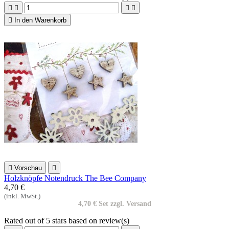





In den Warenkorb

Vorschau

Holzknöpfe Notendruck The Bee Company
4,70 €
(inkl. MwSt.)
4,70 € Set zzgl. Versand
Rated
out of 5 stars based on
review(s)