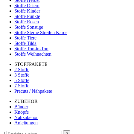
Stoffe Herbst
Stoffe Ostern
Stoffe Kinder
Stoffe Punkte
Stoffe Rosen
Stoffe Sonstige
Stoffe Sterne Streifen Karos
Stoffe Tiere
Stoffe Tilda
Stoffe Ton-in-Ton
Stoffe Weihnachten
STOFFPAKETE
2 Stoffe
3 Stoffe
5 Stoffe
7 Stoffe
Precuts / Nähpakete
ZUBEHÖR
Bänder
Knöpfe
Nähzubehör
Anleitungen
