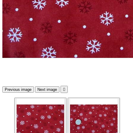
Previous image
Next image
