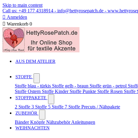
Skip to main content
Call us: +49 177 4318914 - info@hettyrosepatch.de - www.hettyrose

Anmelden

Warenkorb
0
AUS DEM ATELIER
STOFFE
Stoffe blau - türkis
Stoffe gelb - braun
Stoffe grün - petrol
Stoff
Stoffe Ostern
Stoffe Kinder
Stoffe Punkte
Stoffe Rosen
Stoffe
STOFFPAKETE
2 Stoffe
3 Stoffe
5 Stoffe
7 Stoffe
Precuts / Nähpakete
ZUBEHÖR
Bänder
Knöpfe
Nähzubehör
Anleitungen
WEIHNACHTEN