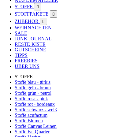
AUS DEM ATELIER
STOFFE

STOFFPAKETE

ZUBEHÖR

WEIHNACHTEN
SALE
JUNK JOURNAL
RESTE-KISTE
GUTSCHEINE
TIPPS
FREEBIES
ÜBER UNS
STOFFE
Stoffe blau - türkis
Stoffe gelb - braun
Stoffe grün - petrol
Stoffe rosa - pink
Stoffe rot - bordeaux
Stoffe schwarz - weiß
Stoffe acufactum
Stoffe Blumen
Stoffe Canvas Leinen
Stoffe Fat Quarter