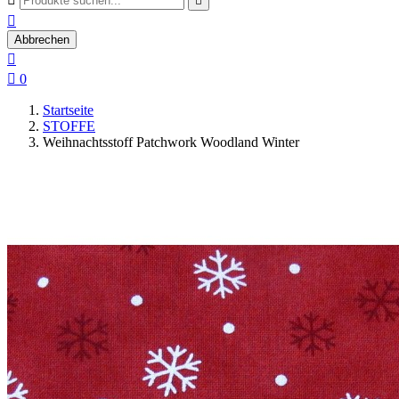


Abbrechen


0
Startseite
STOFFE
Weihnachtsstoff Patchwork Woodland Winter