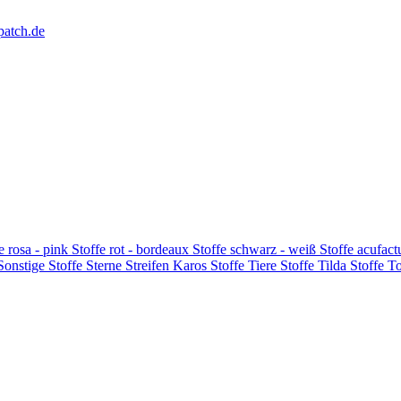
patch.de
e rosa - pink
Stoffe rot - bordeaux
Stoffe schwarz - weiß
Stoffe acufac
 Sonstige
Stoffe Sterne Streifen Karos
Stoffe Tiere
Stoffe Tilda
Stoffe T