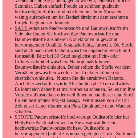
Vielleicht sind Sie ja auch, genau wie wir, leidenschaftliche
Sammler. Haben einfach Freude an schönen qualitativ
hochwertigen Stoffen und möchten nur Ihren Vorrat ein
weinig aufstocken um bei Bedarf direkt mit dem ersehnten
Projekt beginnen zu können.
SALE
reduzierte Patchworkstoffe und Baumwollstoffe im
Sale hier finden Sie hochwertige Patchworkstoffe und
Baumwollstoffe aus älteren Kollektionen in gewohnt
hervorragender Qualität. Strapazierfähig, farbecht. Die Stoffe
sind auch nach mehrfachem waschen angenehm weich und
formstabil. Bitte bei 30 Grad möglichst mit Fein- oder
Colorwaschmittel waschen. Naturgemäß können
Baumwollstoffe einlaufen. Daher sollten die Stoffe vor dem
Vernähen gewaschen werden. Im Trockner können sie
zusätzlich einlaufen. Nutzen Sie die attraktiven Rabatte.
Auch hier verkaufen wir in Abschnitten ab 10 cm aufwärts.
Es lohnt sich daher hier mal vorbei zu schauen. Sei es um Ihre
Vorräte aufzustocken oder weil Ihnen genau dieser eine Stoff
für ein bestimmtes Projekt zusagt. Wir müssen von Zeit zu
Zeit unser Lager räumen um Platz für aktuelle neue Ware zu
schaffen.
STOFFE
Patchworkstoffe hochwertige Quiltstoffe hier bei
HettyRosePatch haben wir für Sie ausgewählte sehr
hochwertige Patchworkstoffe bzw. Quiltstoffe in
hervorragender Qualität zusammen getragen. Unser Sortiment