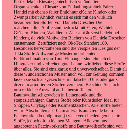
Pestizidekein Einsatz gentechnisch veränderter
Organismenkein Einsatz von EntlaubungsmittelnFairer
Handel mit ebenso fairer EntlohnungKeine Kinder- oder
Zwangsarbeit Ähnlich verhält es sich mit den wirklich
bezaubernden Stoffen von Daniela Drescher Die
märchenhaften Stoffe sind bedruckt mit Elfen, Wichteln,
Gräsern, Blumen, Waldtieren. Allesamt äußerst beliebt bei
Kindern, da viele Motive den Büchern von Daniela Drescher
entstammen. Zertifiziert nach ÖkoTex Standart 100.
Besonders hervorzuheben sind die verspielten Designs der
Tilda Stoffe Aufwendige Muster in brillianter
Farbkombination von Tone Finnanger sind einfach ein
Hingucker und verbreiten gute Laune. wir lieben diese Stoffe
über alles. Sie sind einzigartig und unverwechselbar. Damit all
diese wunderschönen Muster auch voll zur Geltung kommen
lassen sie sich ausgezeichnet mit falschen Unis oder ganz
dezent marmorierten Stoffen vereinen. Beachten Sie auch
unsere kleine Auswahl an Leinenstoffen oder
Baumwollmischgeweben in Leinenoptik und die
strapazierfähigen Canvas Stoffe oder Kunstleder. Ideal für
Shopper, Citybags oder Kosmetiktaschen. Alle Stoffe bieten
wir in Abschnitten ab 10 cm aufwärts an. Gerade beim
Patchworken benötigt man ja viele verschieden gemusterte
Stoffe, jedoch oft in kleinen Mengen. Alle von uns
angebotenen Patchworkstoffe und Baumwollstoffe sind von