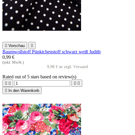

Vorschau

Baumwollstoff Pünktchenstoff schwarz weiß Judith
0,99 €
(inkl. MwSt.)
9,90 € m zzgl. Versand
Rated
out of 5 stars based on
review(s)





In den Warenkorb