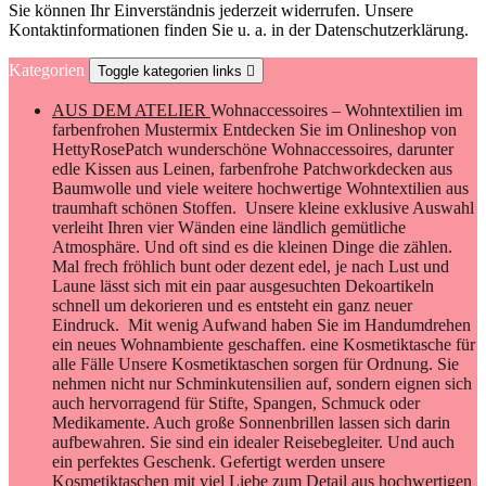
Sie können Ihr Einverständnis jederzeit widerrufen. Unsere
Kontaktinformationen finden Sie u. a. in der Datenschutzerklärung.
Kategorien
Toggle kategorien links

AUS DEM ATELIER
Wohnaccessoires – Wohntextilien im
farbenfrohen Mustermix Entdecken Sie im Onlineshop von
HettyRosePatch wunderschöne Wohnaccessoires, darunter
edle Kissen aus Leinen, farbenfrohe Patchworkdecken aus
Baumwolle und viele weitere hochwertige Wohntextilien aus
traumhaft schönen Stoffen. Unsere kleine exklusive Auswahl
verleiht Ihren vier Wänden eine ländlich gemütliche
Atmosphäre. Und oft sind es die kleinen Dinge die zählen.
Mal frech fröhlich bunt oder dezent edel, je nach Lust und
Laune lässt sich mit ein paar ausgesuchten Dekoartikeln
schnell um dekorieren und es entsteht ein ganz neuer
Eindruck. Mit wenig Aufwand haben Sie im Handumdrehen
ein neues Wohnambiente geschaffen. eine Kosmetiktasche für
alle Fälle Unsere Kosmetiktaschen sorgen für Ordnung. Sie
nehmen nicht nur Schminkutensilien auf, sondern eignen sich
auch hervorragend für Stifte, Spangen, Schmuck oder
Medikamente. Auch große Sonnenbrillen lassen sich darin
aufbewahren. Sie sind ein idealer Reisebegleiter. Und auch
ein perfektes Geschenk. Gefertigt werden unsere
Kosmetiktaschen mit viel Liebe zum Detail aus hochwertigen