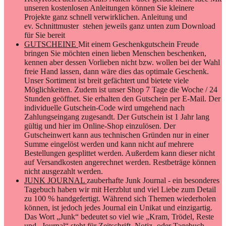
unseren kostenlosen Anleitungen können Sie kleinere
Projekte ganz schnell verwirklichen. Anleitung und
ev. Schnittmuster stehen jeweils ganz unten zum Download
für Sie bereit
GUTSCHEINE
Mit einem Geschenkgutschein Freude
bringen Sie möchten einen lieben Menschen beschenken,
kennen aber dessen Vorlieben nicht bzw. wollen bei der Wahl
freie Hand lassen, dann wäre dies das optimale Geschenk.
Unser Sortiment ist breit gefächtert und bietete viele
Möglichkeiten. Zudem ist unser Shop 7 Tage die Woche / 24
Stunden geöffnet. Sie erhalten den Gutschein per E-Mail. Der
individuelle Gutschein-Code wird umgehend nach
Zahlungseingang zugesandt. Der Gutschein ist 1 Jahr lang
gültig und hier im Online-Shop einzulösen. Der
Gutscheinwert kann aus technischen Gründen nur in einer
Summe eingelöst werden und kann nicht auf mehrere
Bestellungen gesplittet werden. Außerdem kann dieser nicht
auf Versandkosten angerechnet werden. Restbeträge können
nicht ausgezahlt werden.
JUNK JOURNAL
zauberhafte Junk Journal - ein besonderes
Tagebuch haben wir mit Herzblut und viel Liebe zum Detail
zu 100 % handgefertigt. Während sich Themen wiederholen
können, ist jedoch jedes Journal ein Unikat und einzigartig.
Das Wort „Junk“ bedeutet so viel wie „Kram, Trödel, Reste
und „Journal“ steht für Zeitschrift, Notiz- oder Tagebuch.