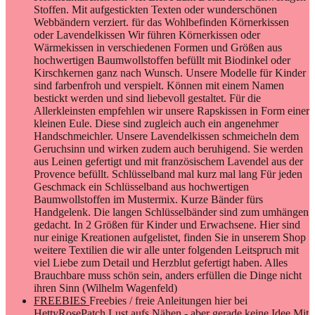
Stoffen. Mit aufgestickten Texten oder wunderschönen
Webbändern verziert. für das Wohlbefinden Körnerkissen
oder Lavendelkissen Wir führen Körnerkissen oder
Wärmekissen in verschiedenen Formen und Größen aus
hochwertigen Baumwollstoffen befüllt mit Biodinkel oder
Kirschkernen ganz nach Wunsch. Unsere Modelle für Kinder
sind farbenfroh und verspielt. Können mit einem Namen
bestickt werden und sind liebevoll gestaltet. Für die
Allerkleinsten empfehlen wir unsere Rapskissen in Form einer
kleinen Eule. Diese sind zugleich auch ein angenehmer
Handschmeichler. Unsere Lavendelkissen schmeicheln dem
Geruchsinn und wirken zudem auch beruhigend. Sie werden
aus Leinen gefertigt und mit französischem Lavendel aus der
Provence befüllt. Schlüsselband mal kurz mal lang Für jeden
Geschmack ein Schlüsselband aus hochwertigen
Baumwollstoffen im Mustermix. Kurze Bänder fürs
Handgelenk. Die langen Schlüsselbänder sind zum umhängen
gedacht. In 2 Größen für Kinder und Erwachsene. Hier sind
nur einige Kreationen aufgelistet, finden Sie in unserem Shop
weitere Textilien die wir alle unter folgenden Leitspruch mit
viel Liebe zum Detail und Herzblut gefertigt haben. Alles
Brauchbare muss schön sein, anders erfüllen die Dinge nicht
ihren Sinn (Wilhelm Wagenfeld)
FREEBIES
Freebies / freie Anleitungen hier bei
HettyRosePatch Lust aufs Nähen - aber gerade keine Idee Mit