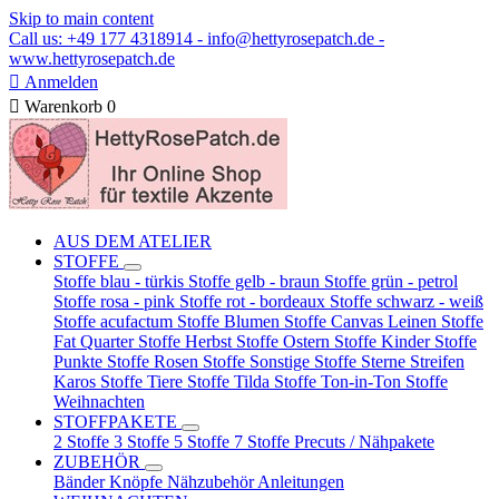
Skip to main content
Call us: +49 177 4318914 - info@hettyrosepatch.de -
www.hettyrosepatch.de

Anmelden

Warenkorb
0
AUS DEM ATELIER
STOFFE
Stoffe blau - türkis
Stoffe gelb - braun
Stoffe grün - petrol
Stoffe rosa - pink
Stoffe rot - bordeaux
Stoffe schwarz - weiß
Stoffe acufactum
Stoffe Blumen
Stoffe Canvas Leinen
Stoffe
Fat Quarter
Stoffe Herbst
Stoffe Ostern
Stoffe Kinder
Stoffe
Punkte
Stoffe Rosen
Stoffe Sonstige
Stoffe Sterne Streifen
Karos
Stoffe Tiere
Stoffe Tilda
Stoffe Ton-in-Ton
Stoffe
Weihnachten
STOFFPAKETE
2 Stoffe
3 Stoffe
5 Stoffe
7 Stoffe
Precuts / Nähpakete
ZUBEHÖR
Bänder
Knöpfe
Nähzubehör
Anleitungen