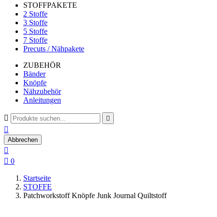
STOFFPAKETE
2 Stoffe
3 Stoffe
5 Stoffe
7 Stoffe
Precuts / Nähpakete
ZUBEHÖR
Bänder
Knöpfe
Nähzubehör
Anleitungen



Abbrechen


0
Startseite
STOFFE
Patchworkstoff Knöpfe Junk Journal Quiltstoff