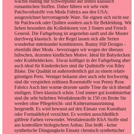
wächst ständig mit Schwerpunkt auf zeitlos klassisch
romantischen Stoffen. Daher führen wir sehr viele
Patchworkstoffe von Moda Fabrics aus den USA;
ausgezeichnet hervorragende Ware. Sie eignen sich nicht nur
für Patchwork oder Quilten sondern auch für Bekleidung. Wir
lieben besonders die Kollektionen von 3 Sisters und French
General. Die Farbgebung ist angenehm sanft und die Muster
durchweg klassisch. In der Regel lassen sich alle Serien
wunderbar miteinander kombinieren. Bunny Hill Designs -
ebenfalls über Moda - bevorzugen wir wegen der überaus
hübschen, dezenten kindlichen Motive. Ideal für Babydecken
oder Krabbeldecken. Etwas kräftiger in der Farbgebung aber
auch ideal für Kinderdecken sind die Quiltstoffe von Riley
Blake. Die Qualität ist außerordentlich gut zu einem relativ
günstigen Preis. Weniger bekannt aber auch sehr hochwertig
sind die verspielten zeitlosen Rosenstoffe von Penny Rose
Fabrics Auch hier warme dezente sanfte Töne die sich überall
einfügen. Eben klassisch schön. Und immer gut kombinierbar
sind die sehr beliebten Westfalenstoffe in 150 cm Breite Sie
werden ohne Pflegeleicht- und Knitterarmausrüstung
hergestellt. Es wird bewusst auf den Einsatz von Kunstharz
oder Formaldehyd verzichtet. Es werden ausschließlich
giftfreie Farben verwendet. Westfalenstoffe KbA Stoffe sind
aus kontrolliert biologischem Anbau. Das heißt - keine
synthetische Düngungkein Einsatz chemisch-synthetischer