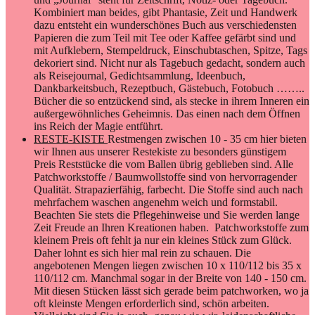
Kombiniert man beides, gibt Phantasie, Zeit und Handwerk
dazu entsteht ein wunderschönes Buch aus verschiedensten
Papieren die zum Teil mit Tee oder Kaffee gefärbt sind und
mit Aufklebern, Stempeldruck, Einschubtaschen, Spitze, Tags
dekoriert sind. Nicht nur als Tagebuch gedacht, sondern auch
als Reisejournal, Gedichtsammlung, Ideenbuch,
Dankbarkeitsbuch, Rezeptbuch, Gästebuch, Fotobuch ……..
Bücher die so entzückend sind, als stecke in ihrem Inneren ein
außergewöhnliches Geheimnis. Das einen nach dem Öffnen
ins Reich der Magie entführt.
RESTE-KISTE
Restmengen zwischen 10 - 35 cm hier bieten
wir Ihnen aus unserer Restekiste zu besonders günstigem
Preis Reststücke die vom Ballen übrig geblieben sind. Alle
Patchworkstoffe / Baumwollstoffe sind von hervorragender
Qualität. Strapazierfähig, farbecht. Die Stoffe sind auch nach
mehrfachem waschen angenehm weich und formstabil.
Beachten Sie stets die Pflegehinweise und Sie werden lange
Zeit Freude an Ihren Kreationen haben. Patchworkstoffe zum
kleinem Preis oft fehlt ja nur ein kleines Stück zum Glück.
Daher lohnt es sich hier mal rein zu schauen. Die
angebotenen Mengen liegen zwischen 10 x 110/112 bis 35 x
110/112 cm. Manchmal sogar in der Breite von 140 - 150 cm.
Mit diesen Stücken lässt sich gerade beim patchworken, wo ja
oft kleinste Mengen erforderlich sind, schön arbeiten.