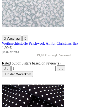

Vorschau

Weihnachtsstoffe Patchwork All for Christmas Ilex
1,90 €
(inkl. MwSt.)
19,00 € m zzgl. Versand
Rated
out of 5 stars based on
review(s)





In den Warenkorb