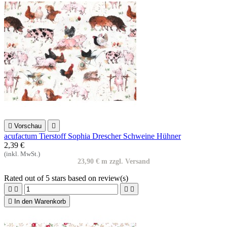

Vorschau

acufactum Tierstoff Sophia Drescher Schweine Hühner
2,39 €
(inkl. MwSt.)
23,90 € m zzgl. Versand
Rated
out of 5 stars based on
review(s)





In den Warenkorb