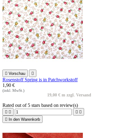

Vorschau

Rosenstoff Spring is in Patchworkstoff
1,90 €
(inkl. MwSt.)
19,00 € m zzgl. Versand
Rated
out of 5 stars based on
review(s)





In den Warenkorb