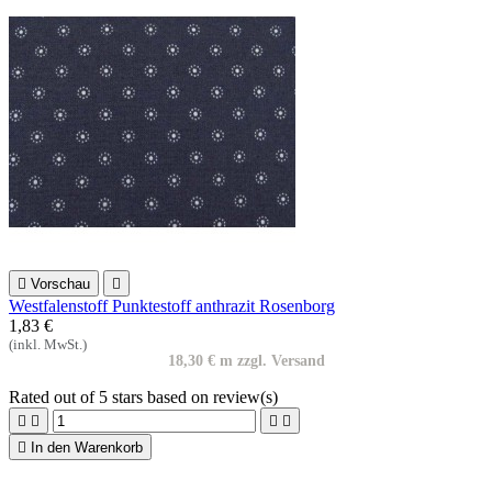

Vorschau

Westfalenstoff Punktestoff anthrazit Rosenborg
1,83 €
(inkl. MwSt.)
18,30 € m zzgl. Versand
Rated
out of 5 stars based on
review(s)





In den Warenkorb