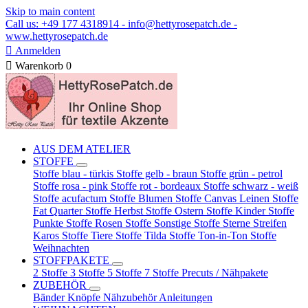
Skip to main content
Call us: +49 177 4318914 - info@hettyrosepatch.de -
www.hettyrosepatch.de

Anmelden

Warenkorb
0
AUS DEM ATELIER
STOFFE
Stoffe blau - türkis
Stoffe gelb - braun
Stoffe grün - petrol
Stoffe rosa - pink
Stoffe rot - bordeaux
Stoffe schwarz - weiß
Stoffe acufactum
Stoffe Blumen
Stoffe Canvas Leinen
Stoffe
Fat Quarter
Stoffe Herbst
Stoffe Ostern
Stoffe Kinder
Stoffe
Punkte
Stoffe Rosen
Stoffe Sonstige
Stoffe Sterne Streifen
Karos
Stoffe Tiere
Stoffe Tilda
Stoffe Ton-in-Ton
Stoffe
Weihnachten
STOFFPAKETE
2 Stoffe
3 Stoffe
5 Stoffe
7 Stoffe
Precuts / Nähpakete
ZUBEHÖR
Bänder
Knöpfe
Nähzubehör
Anleitungen