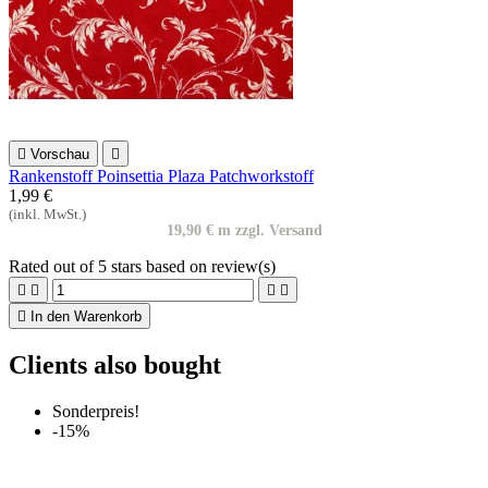

Vorschau

Rankenstoff Poinsettia Plaza Patchworkstoff
1,99 €
(inkl. MwSt.)
19,90 € m zzgl. Versand
Rated
out of 5 stars based on
review(s)





In den Warenkorb
Clients also bought
Sonderpreis!
-15%