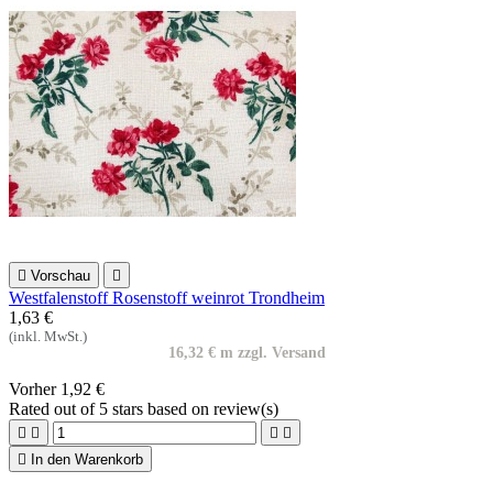

Vorschau

Westfalenstoff Rosenstoff weinrot Trondheim
1,63 €
(inkl. MwSt.)
16,32 € m zzgl. Versand
Vorher
1,92 €
Rated
out of 5 stars based on
review(s)





In den Warenkorb