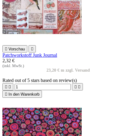

Vorschau

Patchworkstoff Junk Journal
2,32 €
(inkl. MwSt.)
23,20 € m zzgl. Versand
Rated
out of 5 stars based on
review(s)





In den Warenkorb