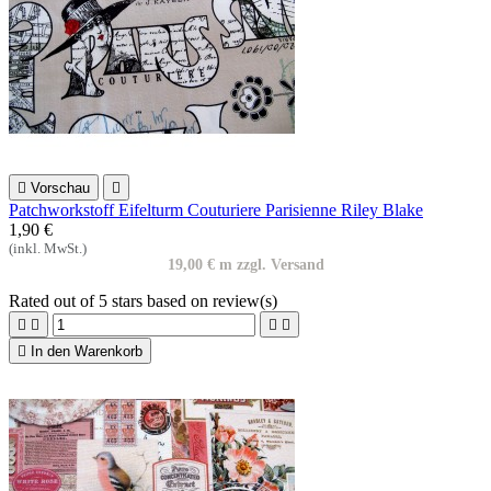

Vorschau

Patchworkstoff Eifelturm Couturiere Parisienne Riley Blake
1,90 €
(inkl. MwSt.)
19,00 € m zzgl. Versand
Rated
out of 5 stars based on
review(s)





In den Warenkorb