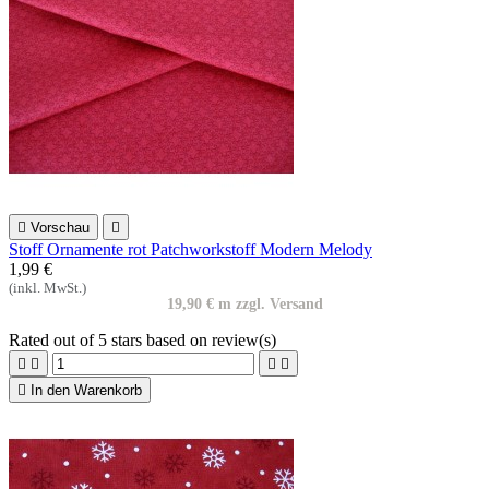

Vorschau

Stoff Ornamente rot Patchworkstoff Modern Melody
1,99 €
(inkl. MwSt.)
19,90 € m zzgl. Versand
Rated
out of 5 stars based on
review(s)





In den Warenkorb