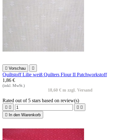

Vorschau

Quiltstoff Lilie weiß Quilters Flour II Patchworkstoff
1,86 €
(inkl. MwSt.)
18,60 € m zzgl. Versand
Rated
out of 5 stars based on
review(s)





In den Warenkorb