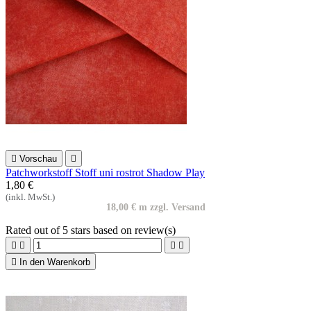

Vorschau

Patchworkstoff Stoff uni rostrot Shadow Play
1,80 €
(inkl. MwSt.)
18,00 € m zzgl. Versand
Rated
out of 5 stars based on
review(s)





In den Warenkorb