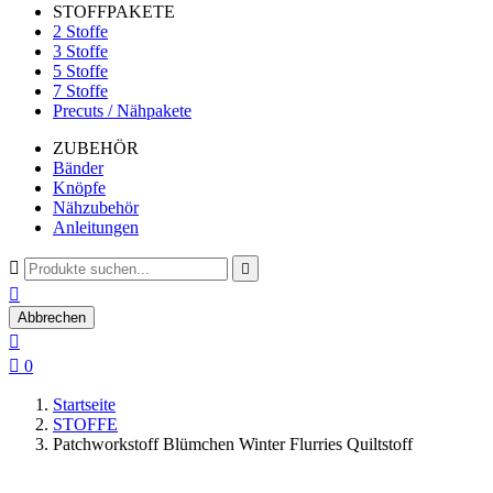
STOFFPAKETE
2 Stoffe
3 Stoffe
5 Stoffe
7 Stoffe
Precuts / Nähpakete
ZUBEHÖR
Bänder
Knöpfe
Nähzubehör
Anleitungen



Abbrechen


0
Startseite
STOFFE
Patchworkstoff Blümchen Winter Flurries Quiltstoff