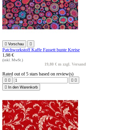

Vorschau

Patchworkstoff Kaffe Fassett bunte Kreise
1,98 €
(inkl. MwSt.)
19,80 € m zzgl. Versand
Rated
out of 5 stars based on
review(s)





In den Warenkorb