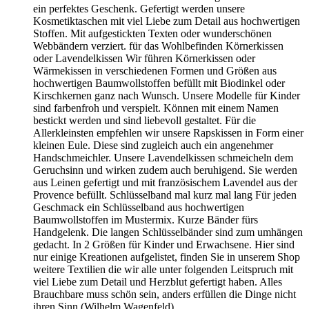
Zahlungseingang zugesandt. Der Gutschein ist 1 Jahr lang
gültig und hier im Online-Shop einzulösen. Der
Gutscheinwert kann aus technischen Gründen nur in einer
Summe eingelöst werden und kann nicht auf mehrere
Bestellungen gesplittet werden. Außerdem kann dieser nicht
auf Versandkosten angerechnet werden. Restbeträge können
nicht ausgezahlt werden.
JUNK JOURNAL
zauberhafte Junk Journal - ein besonderes
Tagebuch haben wir mit Herzblut und viel Liebe zum Detail
zu 100 % handgefertigt. Während sich Themen wiederholen
können, ist jedoch jedes Journal ein Unikat und einzigartig.
Das Wort „Junk“ bedeutet so viel wie „Kram, Trödel, Reste
und „Journal“ steht für Zeitschrift, Notiz- oder Tagebuch.
Kombiniert man beides, gibt Phantasie, Zeit und Handwerk
dazu entsteht ein wunderschönes Buch aus verschiedensten
Papieren die zum Teil mit Tee oder Kaffee gefärbt sind und
mit Aufklebern, Stempeldruck, Einschubtaschen, Spitze, Tags
dekoriert sind. Nicht nur als Tagebuch gedacht, sondern auch
als Reisejournal, Gedichtsammlung, Ideenbuch,
Dankbarkeitsbuch, Rezeptbuch, Gästebuch, Fotobuch ……..
Bücher die so entzückend sind, als stecke in ihrem Inneren ein
außergewöhnliches Geheimnis. Das einen nach dem Öffnen
ins Reich der Magie entführt.
RESTE-KISTE
Restmengen zwischen 10 - 35 cm hier bieten
wir Ihnen aus unserer Restekiste zu besonders günstigem