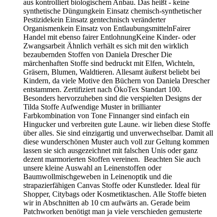
Ihnen die Arbeit. Langes Suchen ist überflüssig. Sie können
schnell mit Ihrem nächsten Projekt starten, da wir alle
Bestellungen zügig versenden. Unsere große Auswahl an
Stoffpaketen soll Ihnen Anregung, Lust auf ein neues
Werkstück, Hilfestellung bei der Stoffkombination leisten.
Sehr hochwertige Patchworkstoffe namhafter Designer /
Hersteller und hervorrangende Baumwollstoffe sind zu
perfekt aufeinander abgestimmten Paketen zusammen gefügt.
Unser Schwerpunkt liegt auf klassisch zeitlosen Mustern, oft
dezent, floral romantische, kleinkariert oder gepunktet in
sanften angenehmen Farbtönen die sich gut einfügen. Mit
unterschiedlichen Farbthemen. Frühlingshaft frisch in rosa
grün, sommerlich maritim in blau weiß, herbstlich leuchtend
in orange rost rot, weihnachtlich festlich in rot creme. für
kleine Projekte Patchwork Stoffpaket mit 4 oder 5 Stoffen Für
kleinere Projekte bieten wir Stoffpakete mit 4 oder 5 Stoffen
in jeweils 25 x 55 cm, für größere Näharbeiten Packungen mit
2 Stoffen im Maß 50 x 70/75 cm oder 25 x 110/112 cm je
Stoff an. Ebenso geeignet unsere Stoffpakete mit 7 Stoffen
von je 25 x 55 cm. Ferner führen wir einige der beliebten
Layer Cakes bestehend aus 42 Stoffquadraten in 25,5 x 25,5
cm ( 10" x 10"), oder den Jelly Rolls mit 40 Stoffstreifen á 6,5
cm x 110/112 cm (2,5" x 42"). Vielleicht möchten Sie ja eine
Patchworkdecke arbeiten, dann empfehlen wir Ihnen ganz
besonders unsere Layer Cakes und Jelly Rolls. Da die Stoffe