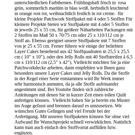
Design zu erarbeiten. Damit auch Ihre Werke wunschgemäß
gelingen, haben wir rund ums Quilten einige hilfreiche Tipps
zusammen getragen. Anregungen geben unsere kleinen
Nähprojekte und natürlich Patchworkdecken aus vergangenen
Tagen. Sie dienen zur Ideenfindung, sollen interessante
Farbkombinationen zeigen oder einfach zum Träumen
verleiten. Beim Vertrieb der herrlichen Textilien die durch
eine unglaubliche Vielfalt der Muster beeindruckt steht für uns
folgendes im Vordergrund: QUALITÄT BEDEUTET, DAS
DER KUNDE UND NICHT DIE WARE ZURÜCK
KOMMT Wir wünschen viel Freude beim stöbern, träumen
oder auswählen der Stoffe für Ihr nächstes Projekt. Wir geben
uns große Mühe alle Stoffe neutral darzustellen, müssen
jedoch darauf hinweisen, das es durch individulle
Monitoreinstellungen zu Abweichungen kommen kann. Ihr
Team von HettyRosePatch
WEIHNACHTEN
Weihnachtliche Patchworkstoffe für das
große Fest wir haben für Sie eine besondere Auswahl an
hochwertigen Patchworkstoffen für die Weihnachtszeit
zusammen gestellt. Exklusiv ausgefallene Muster kombiniert
mit dezenten Designs ergeben einen tollen Hingucker. Setzen
Sie Akzente mit überaus verspielten Drucken oder wählen Sie
einen klassischen Stoff in rot, creme oder grün. Mit diesen
traumhaft schönen Patchworkstoffen lassen sich individuelle
Adventskalender, Tisch-Sets, Tischläufer, Nikolausstiefel,