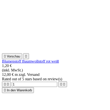
(inkl. MwSt.)
19,20 € m zzgl. Versand
Rated
out of 5 stars based on
review(s)





In den Warenkorb

Vorschau

Rosenstoff Crystal Lane blau Quiltstoff
2,08 €
(inkl. MwSt.)