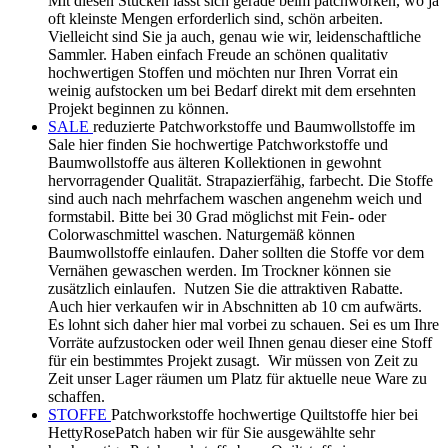
Blake. Die Qualität ist außerordentlich gut zu einem relativ
günstigen Preis. Weniger bekannt aber auch sehr hochwertig
sind die verspielten zeitlosen Rosenstoffe von Penny Rose
Fabrics Auch hier warme dezente sanfte Töne die sich überall
einfügen. Eben klassisch schön. Und immer gut kombinierbar
sind die sehr beliebten Westfalenstoffe in 150 cm Breite Sie
werden ohne Pflegeleicht- und Knitterarmausrüstung
hergestellt. Es wird bewusst auf den Einsatz von Kunstharz
oder Formaldehyd verzichtet. Es werden ausschließlich
giftfreie Farben verwendet. Westfalenstoffe KbA Stoffe sind
aus kontrolliert biologischem Anbau. Das heißt - keine
synthetische Düngungkein Einsatz chemisch-synthetischer
Pestizidekein Einsatz gentechnisch veränderter
Organismenkein Einsatz von EntlaubungsmittelnFairer
Handel mit ebenso fairer EntlohnungKeine Kinder- oder
Zwangsarbeit Ähnlich verhält es sich mit den wirklich
bezaubernden Stoffen von Daniela Drescher Die
märchenhaften Stoffe sind bedruckt mit Elfen, Wichteln,
Gräsern, Blumen, Waldtieren. Allesamt äußerst beliebt bei
Kindern, da viele Motive den Büchern von Daniela Drescher
entstammen. Zertifiziert nach ÖkoTex Standart 100.
Besonders hervorzuheben sind die verspielten Designs der
Tilda Stoffe Aufwendige Muster in brillianter
Farbkombination von Tone Finnanger sind einfach ein
Hingucker und verbreiten gute Laune. wir lieben diese Stoffe