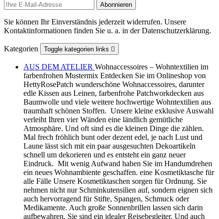
aus Leinen gefertigt und mit französischem Lavendel aus der
Provence befüllt. Schlüsselband mal kurz mal lang Für jeden
Geschmack ein Schlüsselband aus hochwertigen
Baumwollstoffen im Mustermix. Kurze Bänder fürs
Handgelenk. Die langen Schlüsselbänder sind zum umhängen
gedacht. In 2 Größen für Kinder und Erwachsene. Hier sind
nur einige Kreationen aufgelistet, finden Sie in unserem Shop
weitere Textilien die wir alle unter folgenden Leitspruch mit
viel Liebe zum Detail und Herzblut gefertigt haben. Alles
Brauchbare muss schön sein, anders erfüllen die Dinge nicht
ihren Sinn (Wilhelm Wagenfeld)
FREEBIES
Freebies / freie Anleitungen hier bei
HettyRosePatch Lust aufs Nähen - aber gerade keine Idee Mit
unseren kostenlosen Anleitungen können Sie kleinere
Projekte ganz schnell verwirklichen. Anleitung und
ev. Schnittmuster stehen jeweils ganz unten zum Download
für Sie bereit
GUTSCHEINE
Mit einem Geschenkgutschein Freude
bringen Sie möchten einen lieben Menschen beschenken,
kennen aber dessen Vorlieben nicht bzw. wollen bei der Wahl
freie Hand lassen, dann wäre dies das optimale Geschenk.
Unser Sortiment ist breit gefächtert und bietete viele
Möglichkeiten. Zudem ist unser Shop 7 Tage die Woche / 24
Stunden geöffnet. Sie erhalten den Gutschein per E-Mail. Der
individuelle Gutschein-Code wird umgehend nach