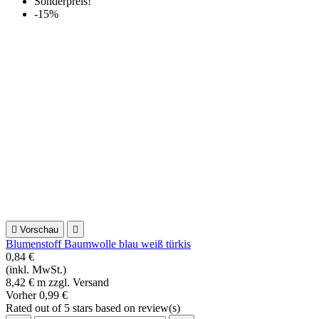
Designerstoff grün Block Party Patchworkstoff
1,90 €
(inkl. MwSt.)
19,00 € m zzgl. Versand
Rated
out of 5 stars based on
review(s)





In den Warenkorb
Sonderpreis!
-15%

Vorschau

Blumenstoff braun rosa Patchworkstoff Giddy
1,62 €
(inkl. MwSt.)
16,15 € m zzgl. Versand
Vorher
1,90 €
Rated
out of 5 stars based on
review(s)





In den Warenkorb

Vorschau
