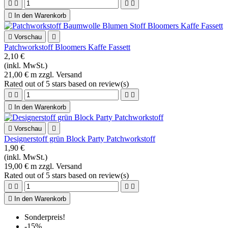
Blumenstoff rot Scarlet Stitches Quiltstoff
1,90 €
(inkl. MwSt.)
19,00 € m zzgl. Versand
Rated
out of 5 stars based on
review(s)





In den Warenkorb

Vorschau

Blumenstoff Baumwollstoff rot weiß