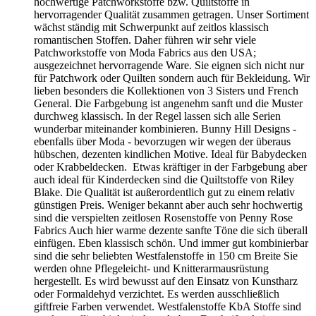
über alles. Sie sind einzigartig und unverwechselbar. Damit all
diese wunderschönen Muster auch voll zur Geltung kommen
lassen sie sich ausgezeichnet mit falschen Unis oder ganz
dezent marmorierten Stoffen vereinen. Beachten Sie auch
unsere kleine Auswahl an Leinenstoffen oder
Baumwollmischgeweben in Leinenoptik und die
strapazierfähigen Canvas Stoffe oder Kunstleder. Ideal für
Shopper, Citybags oder Kosmetiktaschen. Alle Stoffe bieten
wir in Abschnitten ab 10 cm aufwärts an. Gerade beim
Patchworken benötigt man ja viele verschieden gemusterte
Stoffe, jedoch oft in kleinen Mengen. Alle von uns
angebotenen Patchworkstoffe und Baumwollstoffe sind von
hervorragender Qualität. Strapazierfähig, farbecht, Die Stoffe
sind auch nach mehrfachem waschen angenehm weich und
formstabil. Bitte bei 30 Grad möglichst mit Fein- oder
Colorwaschmittel waschen. Naturgemäß können
Baumwollstoffe einlaufen. Daher sollten die Stoffe vor dem
Vernähen gewaschen werden. Im Trockner können sie
zusätzlich einlaufen. Beachten Sie stets die Pflegehinweise
und Sie werden lange Zeit Freude an Ihren Kreationen
haben.
STOFFPAKETE
wunderschön Patchwork Stoffpaket große
Auswahl entdecken Sie unsere sorgfältig zusammengestellten
Patchwork Stoffpakete. Wir von HettyRosePatch erleichtern