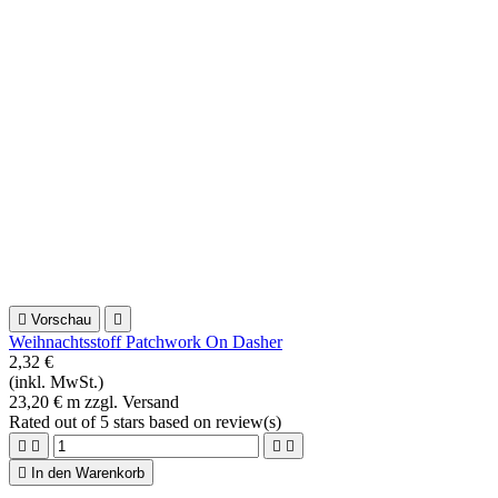

Vorschau

Blumenstoff Patchworkstoff Belle Isle rosa
2,08 €
(inkl. MwSt.)
20,80 € m zzgl. Versand
Rated
out of 5 stars based on
review(s)





In den Warenkorb

Vorschau
