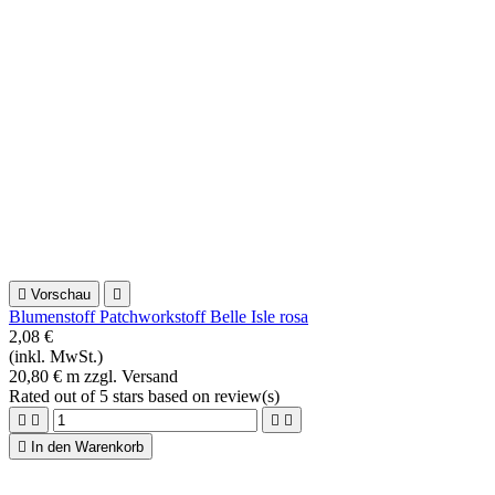
Fat Quarter Blumenstoff Kansas Troubles Moda
4,65 €
(inkl. MwSt.)
4,65 € Stück zzgl. Versand
Rated
out of 5 stars based on
review(s)





In den Warenkorb

Vorschau

Patchworkstoff Schrift Text Bluebell