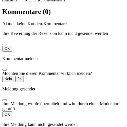
Der Stoff wird in 10cm Schritten verkauft. Bitte einfach die
gewünschte Menge eingeben (z.B. 5 = 50 cm am Stück)
Lieferzeit:
2-5 Tage
Rating for
Quality
Please choose a rating for your review.
Title of your review
Ihr Name
Ihr Kommentar
*
Pflichtfelder
Abbrechen
Senden
Bewertung gesendet
Ihr Kommentar wurde gespeichert und wird sofort nach Freigabe
durch einen Moderator angezeigt.