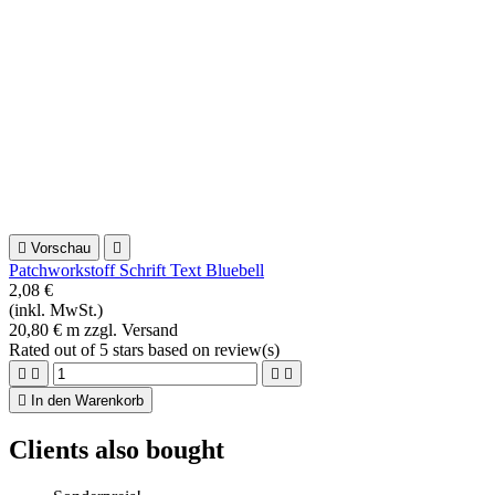

Vorschau

Blumenstoff Baumwolle blau weiß türkis
0,84 €
(inkl. MwSt.)
8,42 € m zzgl. Versand
Vorher
0,99 €
Rated
out of 5 stars based on
review(s)





In den Warenkorb

Vorschau

Patchworkstoff Bloomers Kaffe Fassett
2,10 €
(inkl. MwSt.)
21,00 € m zzgl. Versand
Rated
out of 5 stars based on
review(s)





In den Warenkorb

Vorschau
