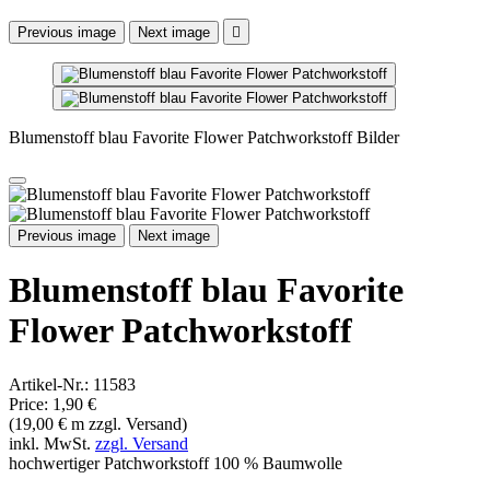

Ausdrucken
Beschreibung
Farbe: hellblau rot grün weiß
Design: kleine Blümchen in rot weiß blau mit grün auf hellblauem
Grund
Material: 100 % Baumwolle 110/112 cm breit
Designer / Hersteller: für Michael Miller
Kollektion / Serie: Favorite Flower
Der Stoff wird in 10cm Schritten verkauft. Bitte einfach die
gewünschte Menge eingeben (z.B. 5 = 50 cm).
Artikeldetails
Marke