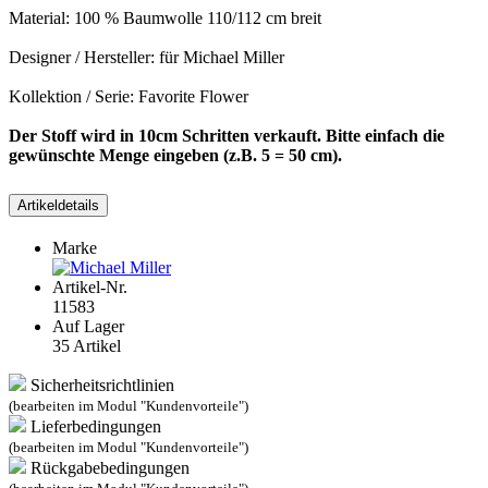
Möchten Sie diesen Kommentar wirklich melden?
Nein
Ja
Meldung gesendet
Ihre Meldung wurde übermittelt und wird durch einen Moderator
geprüft.
OK
Ihre Meldung kann nicht gesendet werden
OK
Eigenen Kommentar verfassen
Blumenstoff blau Favorite Flower Patchworkstoff
hochwertiger Patchworkstoff 100 % Baumwolle
10 x 110/112 cm ca.135 g/m²