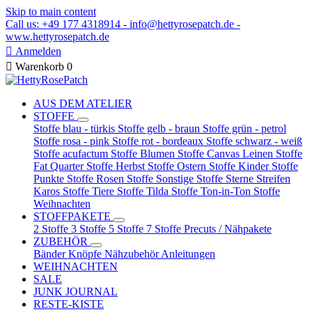
Skip to main content
Call us: +49 177 4318914 - info@hettyrosepatch.de -
www.hettyrosepatch.de

Anmelden

Warenkorb
0
AUS DEM ATELIER
STOFFE
Stoffe blau - türkis
Stoffe gelb - braun
Stoffe grün - petrol
Stoffe rosa - pink
Stoffe rot - bordeaux
Stoffe schwarz - weiß
Stoffe acufactum
Stoffe Blumen
Stoffe Canvas Leinen
Stoffe
Fat Quarter
Stoffe Herbst
Stoffe Ostern
Stoffe Kinder
Stoffe
Punkte
Stoffe Rosen
Stoffe Sonstige
Stoffe Sterne Streifen
Karos
Stoffe Tiere
Stoffe Tilda
Stoffe Ton-in-Ton
Stoffe
Weihnachten
STOFFPAKETE
2 Stoffe
3 Stoffe
5 Stoffe
7 Stoffe
Precuts / Nähpakete
ZUBEHÖR
Bänder
Knöpfe
Nähzubehör
Anleitungen
WEIHNACHTEN
SALE
JUNK JOURNAL
RESTE-KISTE