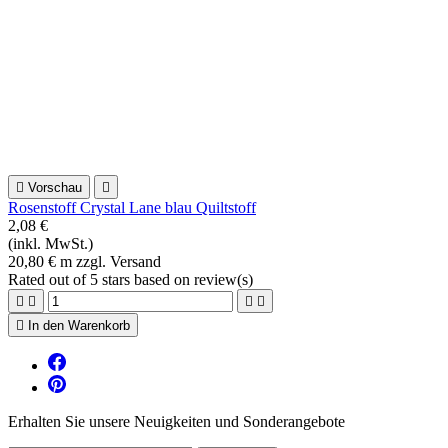
Atmosphäre. Und oft sind es die kleinen Dinge die zählen.
Mal frech fröhlich bunt oder dezent edel, je nach Lust und
Laune lässt sich mit ein paar ausgesuchten Dekoartikeln
schnell um dekorieren und es entsteht ein ganz neuer
Eindruck. Mit wenig Aufwand haben Sie im Handumdrehen
ein neues Wohnambiente geschaffen. eine Kosmetiktasche für
alle Fälle Unsere Kosmetiktaschen sorgen für Ordnung. Sie
nehmen nicht nur Schminkutensilien auf, sondern eignen sich
auch hervorragend für Stifte, Spangen, Schmuck oder
Medikamente. Auch große Sonnenbrillen lassen sich darin
aufbewahren. Sie sind ein idealer Reisebegleiter. Und auch
ein perfektes Geschenk. Gefertigt werden unsere
Kosmetiktaschen mit viel Liebe zum Detail aus hochwertigen
Stoffen. Mit aufgestickten Texten oder wunderschönen
Webbändern verziert. für das Wohlbefinden Körnerkissen
oder Lavendelkissen Wir führen Körnerkissen oder
Wärmekissen in verschiedenen Formen und Größen aus
hochwertigen Baumwollstoffen befüllt mit Biodinkel oder
Kirschkernen ganz nach Wunsch. Unsere Modelle für Kinder
sind farbenfroh und verspielt. Können mit einem Namen
bestickt werden und sind liebevoll gestaltet. Für die
Allerkleinsten empfehlen wir unsere Rapskissen in Form einer
kleinen Eule. Diese sind zugleich auch ein angenehmer
Handschmeichler. Unsere Lavendelkissen schmeicheln dem
Geruchsinn und wirken zudem auch beruhigend. Sie werden