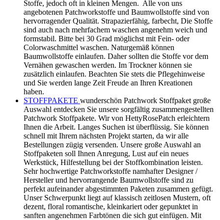
in der Regel einer Serie entstammen wird Ihr Werk immer
sehr harmonisch anmuten, da ja alle Stoffe aufeinander
angestimmt sind. Bei Youtube finden sich zahlreiche
Anleitungen mit denen Sie in kurzer Zeit einen tollen Quilt
anfertigen können. Vielleicht haben Sie ja bereits ein Muster
ins Auge gefasst und brennen darauf es umzusetzen. Wir
wünschen Gutes Gelingen und viel Freude bei der
Anfertigung. Mit unseren Stoffpaketen können Sie ohne viel
Aufwand Ihr Wunschprojekt schnell verwirklichen. Natürlich
kann man auch einfach den Stoffvorrat auffüllen bzw.
ergänzen.
TIPPS
hilfreiche Tipps rund ums Nähen - rationelles
Zusammensetzen gleich großer Blöcke - -
Schnellschneidetechniken - Briefecken und vieles mehr
ÜBER UNS
Wir sind ein kleines Team und der Umgang mit
Stoffen jedweder Art ist uns seit Kindertagen vertraut. Bereits
zu dieser Zeit entwickelte sich eine Vorliebe für dieses
Material. Selbstgefertigtes wurde und wird ganz groß
geschrieben, weil es einfach Freude bereitet kreativ zu sein.
Etwas Neues zu erschaffen, etwas ganz Persönliches,
Individuelles. Es ist immer wieder spannend ein bekanntes
Muster mit diesen wunderschönen hochwertigen
Patchworkstoffen neu umzusetzen, da jedesmal ein gänzlich
neuer Eindruck entsteht. Sei es durch die Farb- oder
Musterwahl. Ebenso faszinierend ist es ein noch unerprobtest