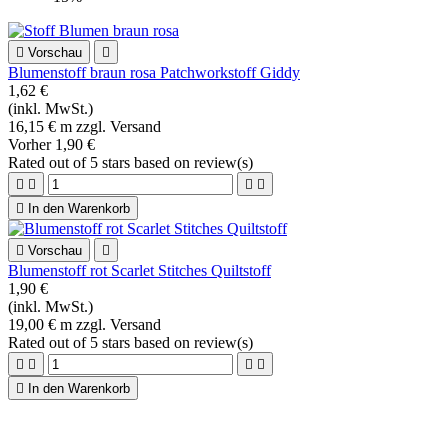
1,20 €
(inkl. MwSt.)
12,00 € m zzgl. Versand
Rated
out of 5 stars based on
review(s)





In den Warenkorb

Vorschau

Stoff Sterne Patchwork Dear Santa
1,92 €