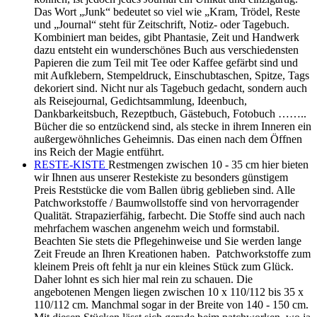
Vernähen gewaschen werden. Im Trockner können sie
zusätzlich einlaufen. Nutzen Sie die attraktiven Rabatte.
Auch hier verkaufen wir in Abschnitten ab 10 cm aufwärts.
Es lohnt sich daher hier mal vorbei zu schauen. Sei es um Ihre
Vorräte aufzustocken oder weil Ihnen genau dieser eine Stoff
für ein bestimmtes Projekt zusagt. Wir müssen von Zeit zu
Zeit unser Lager räumen um Platz für aktuelle neue Ware zu
schaffen.
STOFFE
Patchworkstoffe hochwertige Quiltstoffe hier bei
HettyRosePatch haben wir für Sie ausgewählte sehr
hochwertige Patchworkstoffe bzw. Quiltstoffe in
hervorragender Qualität zusammen getragen. Unser Sortiment
wächst ständig mit Schwerpunkt auf zeitlos klassisch
romantischen Stoffen. Daher führen wir sehr viele
Patchworkstoffe von Moda Fabrics aus den USA;
ausgezeichnet hervorragende Ware. Sie eignen sich nicht nur
für Patchwork oder Quilten sondern auch für Bekleidung. Wir
lieben besonders die Kollektionen von 3 Sisters und French
General. Die Farbgebung ist angenehm sanft und die Muster
durchweg klassisch. In der Regel lassen sich alle Serien
wunderbar miteinander kombinieren. Bunny Hill Designs -
ebenfalls über Moda - bevorzugen wir wegen der überaus
hübschen, dezenten kindlichen Motive. Ideal für Babydecken
oder Krabbeldecken. Etwas kräftiger in der Farbgebung aber
auch ideal für Kinderdecken sind die Quiltstoffe von Riley