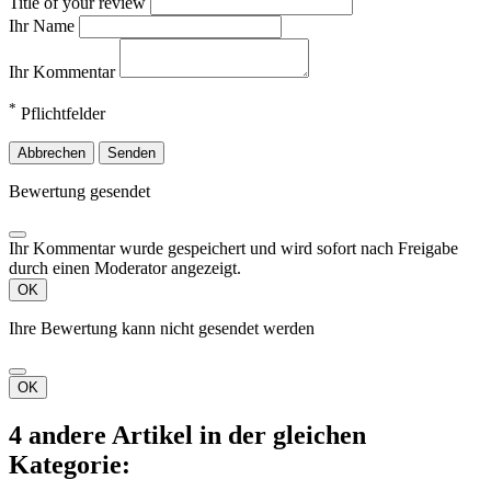

Vorschau

Weihnachtsstoff Patchwork On Dasher
2,32 €
(inkl. MwSt.)
23,20 € m zzgl. Versand
Rated
out of 5 stars based on
review(s)





In den Warenkorb