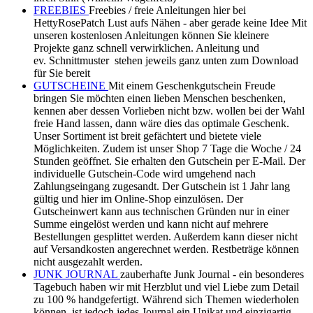
Preis Reststücke die vom Ballen übrig geblieben sind. Alle
Patchworkstoffe / Baumwollstoffe sind von hervorragender
Qualität. Strapazierfähig, farbecht. Die Stoffe sind auch nach
mehrfachem waschen angenehm weich und formstabil.
Beachten Sie stets die Pflegehinweise und Sie werden lange
Zeit Freude an Ihren Kreationen haben. Patchworkstoffe zum
kleinem Preis oft fehlt ja nur ein kleines Stück zum Glück.
Daher lohnt es sich hier mal rein zu schauen. Die
angebotenen Mengen liegen zwischen 10 x 110/112 bis 35 x
110/112 cm. Manchmal sogar in der Breite von 140 - 150 cm.
Mit diesen Stücken lässt sich gerade beim patchworken, wo ja
oft kleinste Mengen erforderlich sind, schön arbeiten.
Vielleicht sind Sie ja auch, genau wie wir, leidenschaftliche
Sammler. Haben einfach Freude an schönen qualitativ
hochwertigen Stoffen und möchten nur Ihren Vorrat ein
weinig aufstocken um bei Bedarf direkt mit dem ersehnten
Projekt beginnen zu können.
SALE
reduzierte Patchworkstoffe und Baumwollstoffe im
Sale hier finden Sie hochwertige Patchworkstoffe und
Baumwollstoffe aus älteren Kollektionen in gewohnt
hervorragender Qualität. Strapazierfähig, farbecht. Die Stoffe
sind auch nach mehrfachem waschen angenehm weich und
formstabil. Bitte bei 30 Grad möglichst mit Fein- oder
Colorwaschmittel waschen. Naturgemäß können
Baumwollstoffe einlaufen. Daher sollten die Stoffe vor dem