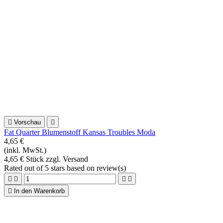
2,08 €
(inkl. MwSt.)
20,80 € m zzgl. Versand
Rated
out of 5 stars based on
review(s)





In den Warenkorb
Clients also bought
Sonderpreis!
-15%