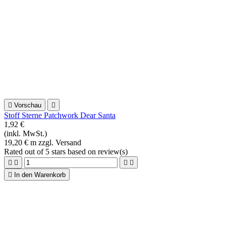
20,80 € m zzgl. Versand
Rated
out of 5 stars based on
review(s)





In den Warenkorb
Erhalten Sie unsere Neuigkeiten und Sonderangebote
Sie können Ihr Einverständnis jederzeit widerrufen. Unsere
Kontaktinformationen finden Sie u. a. in der Datenschutzerklärung.
Kategorien
Toggle kategorien links

AUS DEM ATELIER
Wohnaccessoires – Wohntextilien im
farbenfrohen Mustermix Entdecken Sie im Onlineshop von
HettyRosePatch wunderschöne Wohnaccessoires, darunter
edle Kissen aus Leinen, farbenfrohe Patchworkdecken aus
Baumwolle und viele weitere hochwertige Wohntextilien aus
traumhaft schönen Stoffen. Unsere kleine exklusive Auswahl
verleiht Ihren vier Wänden eine ländlich gemütliche