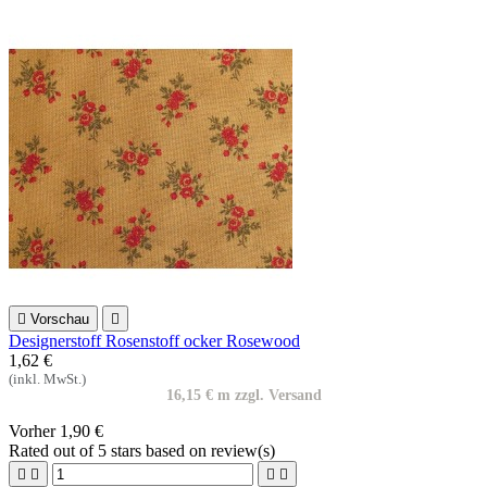

Vorschau

Designerstoff Rosenstoff ocker Rosewood
1,62 €
(inkl. MwSt.)
16,15 € m zzgl. Versand
Vorher
1,90 €
Rated
out of 5 stars based on
review(s)



