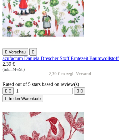

Vorschau

acufactum Daniela Drescher Stoff Erntezeit Baumwollstoff
2,39 €
(inkl. MwSt.)
2,39 € m zzgl. Versand
Rated
out of 5 stars based on
review(s)





In den Warenkorb