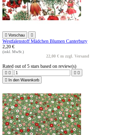

Vorschau

Westfalenstoff Mädchen Blumen Canterbury
2,20 €
(inkl. MwSt.)
22,00 € m zzgl. Versand
Rated
out of 5 stars based on
review(s)





In den Warenkorb