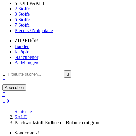
STOFFPAKETE
2 Stoffe
3 Stoffe
5 Stoffe
7 Stoffe
Precuts / Nähpakete
ZUBEHÖR
Bänder
Knöpfe
Nähzubehör
Anleitungen



Abbrechen


0
Startseite
SALE
Patchworkstoff Erdbeeren Botanica rot grün
Sonderpreis!