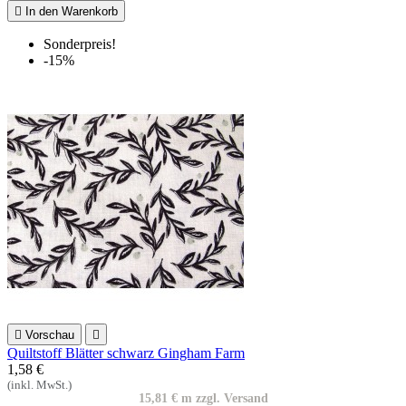

In den Warenkorb
Sonderpreis!
-15%

Vorschau

Quiltstoff Blätter schwarz Gingham Farm
1,58 €
(inkl. MwSt.)
15,81 € m zzgl. Versand