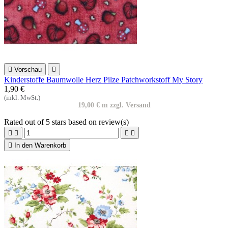

Vorschau

Kinderstoffe Baumwolle Herz Pilze Patchworkstoff My Story
1,90 €
(inkl. MwSt.)
19,00 € m zzgl. Versand
Rated
out of 5 stars based on
review(s)





In den Warenkorb