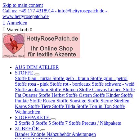
Skip to main content
Call us: +49 177 4318914 - info@hettyrosepatch.de -
www.hettyrosepatch.de

Anmelden

Warenkorb
0
AUS DEM ATELIER
STOFFE
Stoffe blau - türkis
Stoffe gelb - braun
Stoffe grün - petrol
Stoffe rosa - pink
Stoffe rot - bordeaux
Stoffe schwarz - weiß
Stoffe acufactum
Stoffe Blumen
Stoffe Canvas Leinen
Stoffe
Fat Quarter
Stoffe Herbst
Stoffe Ostern
Stoffe Kinder
Stoffe
Punkte
Stoffe Rosen
Stoffe Sonstige
Stoffe Sterne Streifen
Karos
Stoffe Tiere
Stoffe Tilda
Stoffe Ton-in-Ton
Stoffe
Weihnachten
STOFFPAKETE
2 Stoffe
3 Stoffe
5 Stoffe
7 Stoffe
Precuts / Nähpakete
ZUBEHÖR
Bänder
Knöpfe
Nähzubehör
Anleitungen