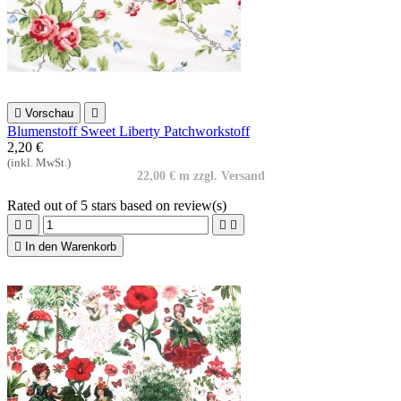

Vorschau

Blumenstoff Sweet Liberty Patchworkstoff
2,20 €
(inkl. MwSt.)
22,00 € m zzgl. Versand
Rated
out of 5 stars based on
review(s)





In den Warenkorb