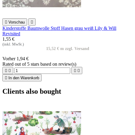

Vorschau

Kinderstoffe Baumwolle Stoff Hasen grau weiß Lily & Will
Revisited
1,55 €
(inkl. MwSt.)
15,52 € m zzgl. Versand
Vorher
1,94 €
Rated
out of 5 stars based on
review(s)





In den Warenkorb
Clients also bought