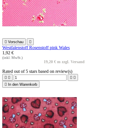

Vorschau

Westfalenstoff Rosenstoff pink Wales
1,92 €
(inkl. MwSt.)
19,20 € m zzgl. Versand
Rated
out of 5 stars based on
review(s)





In den Warenkorb