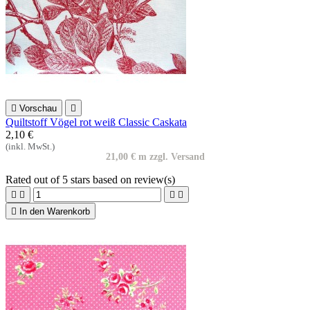

Vorschau

Quiltstoff Vögel rot weiß Classic Caskata
2,10 €
(inkl. MwSt.)
21,00 € m zzgl. Versand
Rated
out of 5 stars based on
review(s)





In den Warenkorb