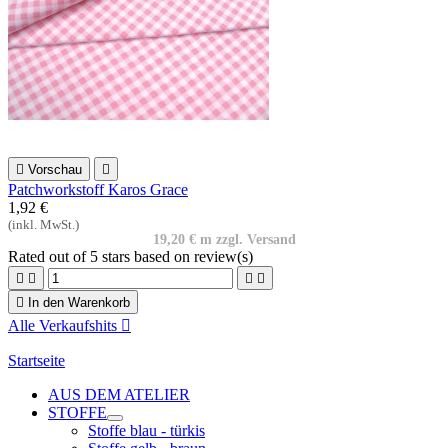

Vorschau

Patchworkstoff Karos Grace
1,92 €
(inkl. MwSt.)
19,20 € m zzgl. Versand
Rated
out of 5 stars based on
review(s)





In den Warenkorb
Alle Verkaufshits

Startseite
AUS DEM ATELIER
STOFFE
Stoffe blau - türkis