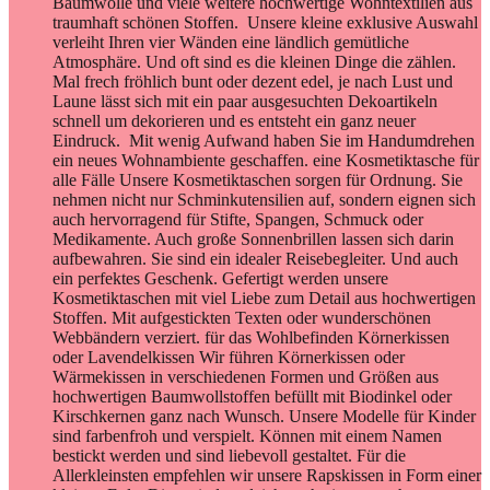
Baumwolle und viele weitere hochwertige Wohntextilien aus
traumhaft schönen Stoffen. Unsere kleine exklusive Auswahl
verleiht Ihren vier Wänden eine ländlich gemütliche
Atmosphäre. Und oft sind es die kleinen Dinge die zählen.
Mal frech fröhlich bunt oder dezent edel, je nach Lust und
Laune lässt sich mit ein paar ausgesuchten Dekoartikeln
schnell um dekorieren und es entsteht ein ganz neuer
Eindruck. Mit wenig Aufwand haben Sie im Handumdrehen
ein neues Wohnambiente geschaffen. eine Kosmetiktasche für
alle Fälle Unsere Kosmetiktaschen sorgen für Ordnung. Sie
nehmen nicht nur Schminkutensilien auf, sondern eignen sich
auch hervorragend für Stifte, Spangen, Schmuck oder
Medikamente. Auch große Sonnenbrillen lassen sich darin
aufbewahren. Sie sind ein idealer Reisebegleiter. Und auch
ein perfektes Geschenk. Gefertigt werden unsere
Kosmetiktaschen mit viel Liebe zum Detail aus hochwertigen
Stoffen. Mit aufgestickten Texten oder wunderschönen
Webbändern verziert. für das Wohlbefinden Körnerkissen
oder Lavendelkissen Wir führen Körnerkissen oder
Wärmekissen in verschiedenen Formen und Größen aus
hochwertigen Baumwollstoffen befüllt mit Biodinkel oder
Kirschkernen ganz nach Wunsch. Unsere Modelle für Kinder
sind farbenfroh und verspielt. Können mit einem Namen
bestickt werden und sind liebevoll gestaltet. Für die
Allerkleinsten empfehlen wir unsere Rapskissen in Form einer