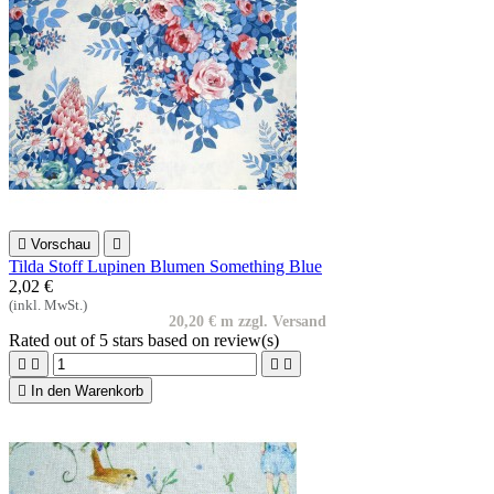

Vorschau

Tilda Stoff Lupinen Blumen Something Blue
2,02 €
(inkl. MwSt.)
20,20 € m zzgl. Versand
Rated
out of 5 stars based on
review(s)





In den Warenkorb