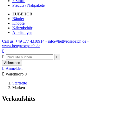
7 Stoffe
Precuts / Nähpakete
ZUBEHÖR
Bänder
Knöpfe
Nähzubehör
Anleitungen
Call us: +49 177 4318914 - info@hettyrosepatch.de -
www.hettyrosepatch.de



Abbrechen

Anmelden

Warenkorb
0
Startseite
Marken
Verkaufshits