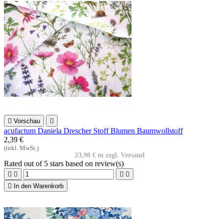

Vorschau

acufactum Daniela Drescher Stoff Blumen Baumwollstoff
2,39 €
(inkl. MwSt.)
23,90 € m zzgl. Versand
Rated
out of 5 stars based on
review(s)





In den Warenkorb