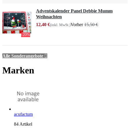
Adventskalender Panel Debbie Mumm
Weihnachten
12,40 €
Vorher
15,50 €
(inkl. MwSt.)
-20%
Alle Sonderangebote

Marken
acufactum
84 Artikel