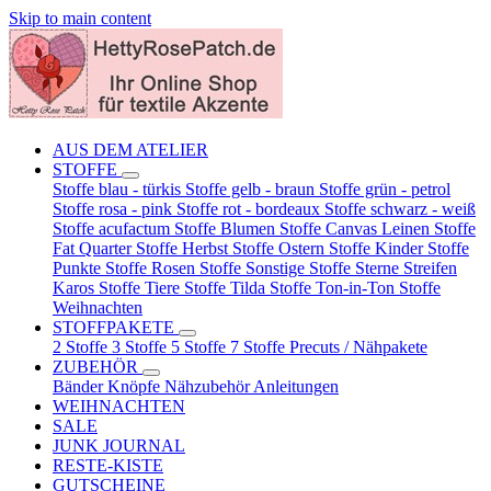
Skip to main content
AUS DEM ATELIER
STOFFE
Stoffe blau - türkis
Stoffe gelb - braun
Stoffe grün - petrol
Stoffe rosa - pink
Stoffe rot - bordeaux
Stoffe schwarz - weiß
Stoffe acufactum
Stoffe Blumen
Stoffe Canvas Leinen
Stoffe
Fat Quarter
Stoffe Herbst
Stoffe Ostern
Stoffe Kinder
Stoffe
Punkte
Stoffe Rosen
Stoffe Sonstige
Stoffe Sterne Streifen
Karos
Stoffe Tiere
Stoffe Tilda
Stoffe Ton-in-Ton
Stoffe
Weihnachten
STOFFPAKETE
2 Stoffe
3 Stoffe
5 Stoffe
7 Stoffe
Precuts / Nähpakete
ZUBEHÖR
Bänder
Knöpfe
Nähzubehör
Anleitungen
WEIHNACHTEN
SALE
JUNK JOURNAL
RESTE-KISTE
GUTSCHEINE