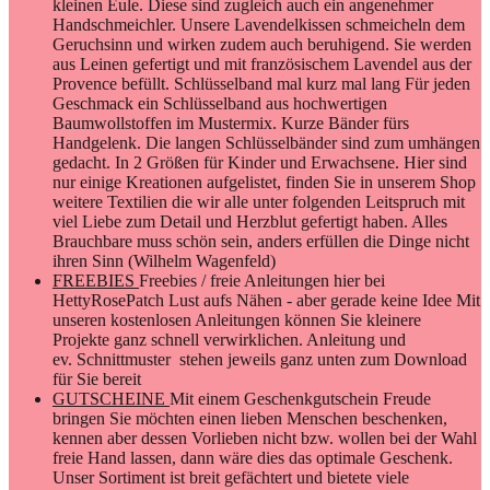
kleinen Eule. Diese sind zugleich auch ein angenehmer
Handschmeichler. Unsere Lavendelkissen schmeicheln dem
Geruchsinn und wirken zudem auch beruhigend. Sie werden
aus Leinen gefertigt und mit französischem Lavendel aus der
Provence befüllt. Schlüsselband mal kurz mal lang Für jeden
Geschmack ein Schlüsselband aus hochwertigen
Baumwollstoffen im Mustermix. Kurze Bänder fürs
Handgelenk. Die langen Schlüsselbänder sind zum umhängen
gedacht. In 2 Größen für Kinder und Erwachsene. Hier sind
nur einige Kreationen aufgelistet, finden Sie in unserem Shop
weitere Textilien die wir alle unter folgenden Leitspruch mit
viel Liebe zum Detail und Herzblut gefertigt haben. Alles
Brauchbare muss schön sein, anders erfüllen die Dinge nicht
ihren Sinn (Wilhelm Wagenfeld)
FREEBIES
Freebies / freie Anleitungen hier bei
HettyRosePatch Lust aufs Nähen - aber gerade keine Idee Mit
unseren kostenlosen Anleitungen können Sie kleinere
Projekte ganz schnell verwirklichen. Anleitung und
ev. Schnittmuster stehen jeweils ganz unten zum Download
für Sie bereit
GUTSCHEINE
Mit einem Geschenkgutschein Freude
bringen Sie möchten einen lieben Menschen beschenken,
kennen aber dessen Vorlieben nicht bzw. wollen bei der Wahl
freie Hand lassen, dann wäre dies das optimale Geschenk.
Unser Sortiment ist breit gefächtert und bietete viele