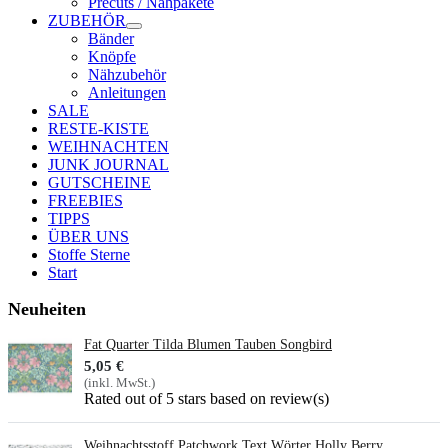
Precuts / Nähpakete
ZUBEHÖR
Bänder
Knöpfe
Nähzubehör
Anleitungen
SALE
RESTE-KISTE
WEIHNACHTEN
JUNK JOURNAL
GUTSCHEINE
FREEBIES
TIPPS
ÜBER UNS
Stoffe Sterne
Start
Neuheiten
Fat Quarter Tilda Blumen Tauben Songbird
5,05 €
(inkl. MwSt.)
Rated
out of 5 stars based on
review(s)
Weihnachtsstoff Patchwork Text Wörter Holly Berry