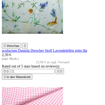

Vorschau

acufactum Daniela Drescher Stoff Lavendelelfen grün lila
2,39 €
(inkl. MwSt.)
23,90 € m zzgl. Versand
Rated
out of 5 stars based on
review(s)





In den Warenkorb