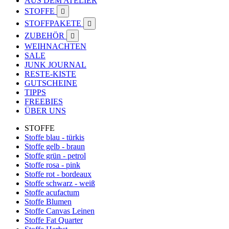
AUS DEM ATELIER
STOFFE

STOFFPAKETE

ZUBEHÖR

WEIHNACHTEN
SALE
JUNK JOURNAL
RESTE-KISTE
GUTSCHEINE
TIPPS
FREEBIES
ÜBER UNS
STOFFE
Stoffe blau - türkis
Stoffe gelb - braun
Stoffe grün - petrol
Stoffe rosa - pink
Stoffe rot - bordeaux
Stoffe schwarz - weiß
Stoffe acufactum
Stoffe Blumen
Stoffe Canvas Leinen
Stoffe Fat Quarter