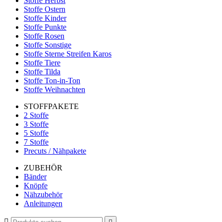
Stoffe Herbst
Stoffe Ostern
Stoffe Kinder
Stoffe Punkte
Stoffe Rosen
Stoffe Sonstige
Stoffe Sterne Streifen Karos
Stoffe Tiere
Stoffe Tilda
Stoffe Ton-in-Ton
Stoffe Weihnachten
STOFFPAKETE
2 Stoffe
3 Stoffe
5 Stoffe
7 Stoffe
Precuts / Nähpakete
ZUBEHÖR
Bänder
Knöpfe
Nähzubehör
Anleitungen
