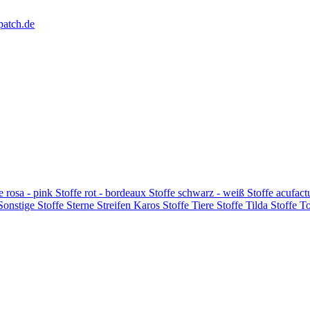
patch.de
e rosa - pink
Stoffe rot - bordeaux
Stoffe schwarz - weiß
Stoffe acufac
 Sonstige
Stoffe Sterne Streifen Karos
Stoffe Tiere
Stoffe Tilda
Stoffe T