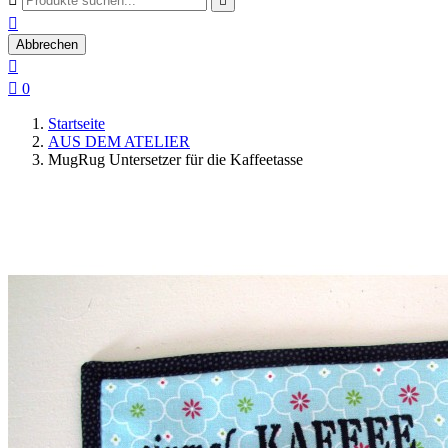


Abbrechen


0
Startseite
AUS DEM ATELIER
MugRug Untersetzer für die Kaffeetasse