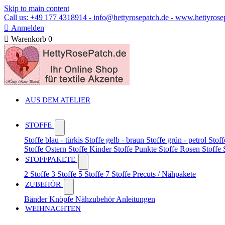
Skip to main content
Call us: +49 177 4318914 - info@hettyrosepatch.de - www.hettyrose

Anmelden

Warenkorb
0
AUS DEM ATELIER
STOFFE
Stoffe blau - türkis
Stoffe gelb - braun
Stoffe grün - petrol
Stoff
Stoffe Ostern
Stoffe Kinder
Stoffe Punkte
Stoffe Rosen
Stoffe
STOFFPAKETE
2 Stoffe
3 Stoffe
5 Stoffe
7 Stoffe
Precuts / Nähpakete
ZUBEHÖR
Bänder
Knöpfe
Nähzubehör
Anleitungen
WEIHNACHTEN