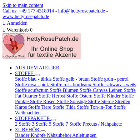
Skip to main content
Call us: +49 177 4318914 - info@hettyrosepatch.de -
www.hettyrosepatch.de

Anmelden

Warenkorb
0
AUS DEM ATELIER
STOFFE
Stoffe blau - türkis
Stoffe gelb - braun
Stoffe grün - petrol
Stoffe rosa - pink
Stoffe rot - bordeaux
Stoffe schwarz - weiß
Stoffe acufactum
Stoffe Blumen
Stoffe Canvas Leinen
Stoffe
Fat Quarter
Stoffe Herbst
Stoffe Ostern
Stoffe Kinder
Stoffe
Punkte
Stoffe Rosen
Stoffe Sonstige
Stoffe Sterne Streifen
Karos
Stoffe Tiere
Stoffe Tilda
Stoffe Ton-in-Ton
Stoffe
Weihnachten
STOFFPAKETE
2 Stoffe
3 Stoffe
5 Stoffe
7 Stoffe
Precuts / Nähpakete
ZUBEHÖR
Bänder
Knöpfe
Nähzubehör
Anleitungen