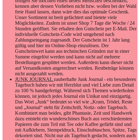
bringen Sie möchten einen lieben Menschen beschenken,
kennen aber dessen Vorlieben nicht bzw. wollen bei der Wahl
freie Hand lassen, dann wäre dies das optimale Geschenk.
Unser Sortiment ist breit gefächtert und bietete viele
Möglichkeiten. Zudem ist unser Shop 7 Tage die Woche / 24
Stunden geöffnet. Sie erhalten den Gutschein per E-Mail. Der
individuelle Gutschein-Code wird umgehend nach
Zahlungseingang zugesandt. Der Gutschein ist 1 Jahr lang
gültig und hier im Online-Shop einzulösen. Der
Gutscheinwert kann aus technischen Gründen nur in einer
Summe eingelöst werden und kann nicht auf mehrere
Bestellungen gesplittet werden. Außerdem kann dieser nicht
auf Versandkosten angerechnet werden. Restbeträge können
nicht ausgezahlt werden.
JUNK JOURNAL
zauberhafte Junk Journal - ein besonderes
Tagebuch haben wir mit Herzblut und viel Liebe zum Detail
zu 100 % handgefertigt. Während sich Themen wiederholen
können, ist jedoch jedes Journal ein Unikat und einzigartig.
Das Wort „Junk“ bedeutet so viel wie „Kram, Trödel, Reste
und „Journal“ steht für Zeitschrift, Notiz- oder Tagebuch.
Kombiniert man beides, gibt Phantasie, Zeit und Handwerk
dazu entsteht ein wunderschönes Buch aus verschiedensten
Papieren die zum Teil mit Tee oder Kaffee gefärbt sind und
mit Aufklebern, Stempeldruck, Einschubtaschen, Spitze, Tags
dekoriert sind. Nicht nur als Tagebuch gedacht, sondern auch