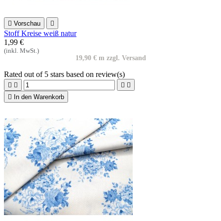

Vorschau

Stoff Kreise weiß natur
1,99 €
(inkl. MwSt.)
19,90 € m zzgl. Versand
Rated
out of 5 stars based on
review(s)





In den Warenkorb