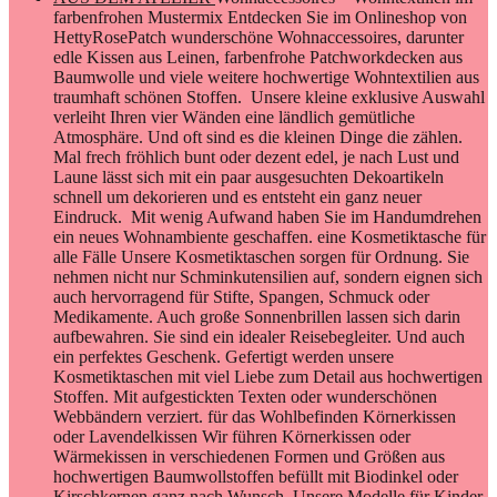
farbenfrohen Mustermix Entdecken Sie im Onlineshop von
HettyRosePatch wunderschöne Wohnaccessoires, darunter
edle Kissen aus Leinen, farbenfrohe Patchworkdecken aus
Baumwolle und viele weitere hochwertige Wohntextilien aus
traumhaft schönen Stoffen. Unsere kleine exklusive Auswahl
verleiht Ihren vier Wänden eine ländlich gemütliche
Atmosphäre. Und oft sind es die kleinen Dinge die zählen.
Mal frech fröhlich bunt oder dezent edel, je nach Lust und
Laune lässt sich mit ein paar ausgesuchten Dekoartikeln
schnell um dekorieren und es entsteht ein ganz neuer
Eindruck. Mit wenig Aufwand haben Sie im Handumdrehen
ein neues Wohnambiente geschaffen. eine Kosmetiktasche für
alle Fälle Unsere Kosmetiktaschen sorgen für Ordnung. Sie
nehmen nicht nur Schminkutensilien auf, sondern eignen sich
auch hervorragend für Stifte, Spangen, Schmuck oder
Medikamente. Auch große Sonnenbrillen lassen sich darin
aufbewahren. Sie sind ein idealer Reisebegleiter. Und auch
ein perfektes Geschenk. Gefertigt werden unsere
Kosmetiktaschen mit viel Liebe zum Detail aus hochwertigen
Stoffen. Mit aufgestickten Texten oder wunderschönen
Webbändern verziert. für das Wohlbefinden Körnerkissen
oder Lavendelkissen Wir führen Körnerkissen oder
Wärmekissen in verschiedenen Formen und Größen aus
hochwertigen Baumwollstoffen befüllt mit Biodinkel oder
Kirschkernen ganz nach Wunsch. Unsere Modelle für Kinder