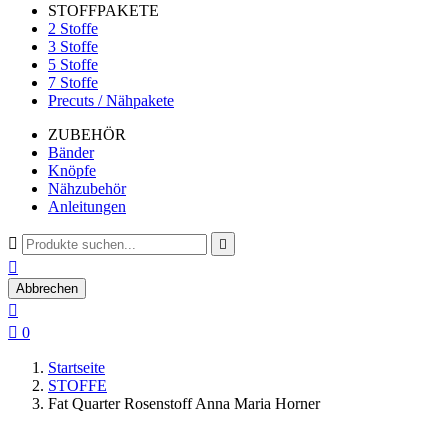
STOFFPAKETE
2 Stoffe
3 Stoffe
5 Stoffe
7 Stoffe
Precuts / Nähpakete
ZUBEHÖR
Bänder
Knöpfe
Nähzubehör
Anleitungen



Abbrechen


0
Startseite
STOFFE
Fat Quarter Rosenstoff Anna Maria Horner