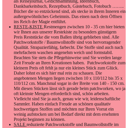
als Reisejournal, Gedichtsammlung, Ideenbuch,
Dankbarkeitsbuch, Rezeptbuch, Gästebuch, Fotobuch ……..
Bücher die so entzückend sind, als stecke in ihrem Inneren ein
außergewöhnliches Geheimnis. Das einen nach dem Öffnen
ins Reich der Magie entführt.
RESTE-KISTE
Restmengen zwischen 10 - 35 cm hier bieten
wir Ihnen aus unserer Restekiste zu besonders günstigem
Preis Reststücke die vom Ballen übrig geblieben sind. Alle
Patchworkstoffe / Baumwollstoffe sind von hervorragender
Qualität. Strapazierfähig, farbecht. Die Stoffe sind auch nach
mehrfachem waschen angenehm weich und formstabil.
Beachten Sie stets die Pflegehinweise und Sie werden lange
Zeit Freude an Ihren Kreationen haben. Patchworkstoffe zum
kleinem Preis oft fehlt ja nur ein kleines Stück zum Glück.
Daher lohnt es sich hier mal rein zu schauen. Die
angebotenen Mengen liegen zwischen 10 x 110/112 bis 35 x
110/112 cm. Manchmal sogar in der Breite von 140 - 150 cm.
Mit diesen Stücken lässt sich gerade beim patchworken, wo ja
oft kleinste Mengen erforderlich sind, schön arbeiten.
Vielleicht sind Sie ja auch, genau wie wir, leidenschaftliche
Sammler. Haben einfach Freude an schönen qualitativ
hochwertigen Stoffen und möchten nur Ihren Vorrat ein
weinig aufstocken um bei Bedarf direkt mit dem ersehnten
Projekt beginnen zu können.
SALE
reduzierte Patchworkstoffe und Baumwollstoffe im