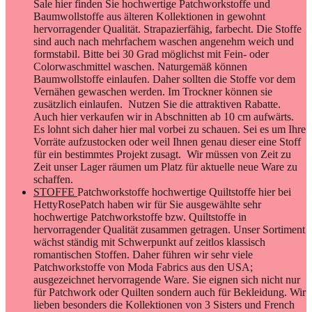
Sale hier finden Sie hochwertige Patchworkstoffe und
Baumwollstoffe aus älteren Kollektionen in gewohnt
hervorragender Qualität. Strapazierfähig, farbecht. Die Stoffe
sind auch nach mehrfachem waschen angenehm weich und
formstabil. Bitte bei 30 Grad möglichst mit Fein- oder
Colorwaschmittel waschen. Naturgemäß können
Baumwollstoffe einlaufen. Daher sollten die Stoffe vor dem
Vernähen gewaschen werden. Im Trockner können sie
zusätzlich einlaufen. Nutzen Sie die attraktiven Rabatte.
Auch hier verkaufen wir in Abschnitten ab 10 cm aufwärts.
Es lohnt sich daher hier mal vorbei zu schauen. Sei es um Ihre
Vorräte aufzustocken oder weil Ihnen genau dieser eine Stoff
für ein bestimmtes Projekt zusagt. Wir müssen von Zeit zu
Zeit unser Lager räumen um Platz für aktuelle neue Ware zu
schaffen.
STOFFE
Patchworkstoffe hochwertige Quiltstoffe hier bei
HettyRosePatch haben wir für Sie ausgewählte sehr
hochwertige Patchworkstoffe bzw. Quiltstoffe in
hervorragender Qualität zusammen getragen. Unser Sortiment
wächst ständig mit Schwerpunkt auf zeitlos klassisch
romantischen Stoffen. Daher führen wir sehr viele
Patchworkstoffe von Moda Fabrics aus den USA;
ausgezeichnet hervorragende Ware. Sie eignen sich nicht nur
für Patchwork oder Quilten sondern auch für Bekleidung. Wir
lieben besonders die Kollektionen von 3 Sisters und French