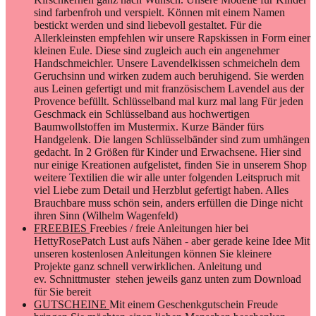
sind farbenfroh und verspielt. Können mit einem Namen
bestickt werden und sind liebevoll gestaltet. Für die
Allerkleinsten empfehlen wir unsere Rapskissen in Form einer
kleinen Eule. Diese sind zugleich auch ein angenehmer
Handschmeichler. Unsere Lavendelkissen schmeicheln dem
Geruchsinn und wirken zudem auch beruhigend. Sie werden
aus Leinen gefertigt und mit französischem Lavendel aus der
Provence befüllt. Schlüsselband mal kurz mal lang Für jeden
Geschmack ein Schlüsselband aus hochwertigen
Baumwollstoffen im Mustermix. Kurze Bänder fürs
Handgelenk. Die langen Schlüsselbänder sind zum umhängen
gedacht. In 2 Größen für Kinder und Erwachsene. Hier sind
nur einige Kreationen aufgelistet, finden Sie in unserem Shop
weitere Textilien die wir alle unter folgenden Leitspruch mit
viel Liebe zum Detail und Herzblut gefertigt haben. Alles
Brauchbare muss schön sein, anders erfüllen die Dinge nicht
ihren Sinn (Wilhelm Wagenfeld)
FREEBIES
Freebies / freie Anleitungen hier bei
HettyRosePatch Lust aufs Nähen - aber gerade keine Idee Mit
unseren kostenlosen Anleitungen können Sie kleinere
Projekte ganz schnell verwirklichen. Anleitung und
ev. Schnittmuster stehen jeweils ganz unten zum Download
für Sie bereit
GUTSCHEINE
Mit einem Geschenkgutschein Freude