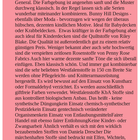
General. Die Farbgebung ist angenehm sanft und die Muster
durchweg klassisch. In der Regel lassen sich alle Serien
wunderbar miteinander kombinieren. Bunny Hill Designs -
ebenfalls über Moda - bevorzugen wir wegen der überaus
hübschen, dezenten kindlichen Motive. Ideal für Babydecken
oder Krabbeldecken. Etwas kräftiger in der Farbgebung aber
auch ideal für Kinderdecken sind die Quiltstoffe von Riley
Blake. Die Qualität ist außerordentlich gut zu einem relativ
günstigen Preis. Weniger bekannt aber auch sehr hochwertig
sind die verspielten zeitlosen Rosenstoffe von Penny Rose
Fabrics Auch hier warme dezente sanfte Töne die sich überall
einfügen. Eben klassisch schön. Und immer gut kombinierbar
sind die sehr beliebten Westfalenstoffe in 150 cm Breite Sie
werden ohne Pflegeleicht- und Knitterarmausrüstung
hergestellt. Es wird bewusst auf den Einsatz von Kunstharz
oder Formaldehyd verzichtet. Es werden ausschließlich
giftfreie Farben verwendet. Westfalenstoffe KbA Stoffe sind
aus kontrolliert biologischem Anbau. Das heißt - keine
synthetische Düngungkein Einsatz chemisch-synthetischer
Pestizidekein Einsatz gentechnisch veränderter
Organismenkein Einsatz von EntlaubungsmittelnFairer
Handel mit ebenso fairer EntlohnungKeine Kinder- oder
Zwangsarbeit Ähnlich verhält es sich mit den wirklich
bezaubernden Stoffen von Daniela Drescher Die
märchenhaften Stoffe sind bedruckt mit Elfen, Wichteln,