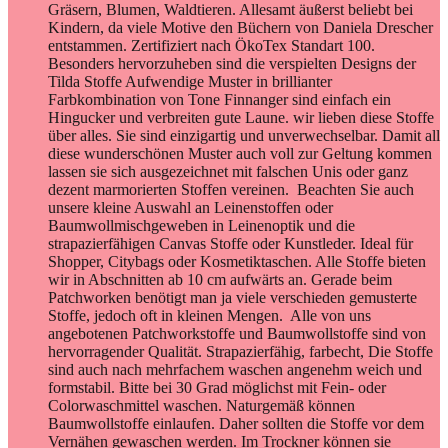
Gräsern, Blumen, Waldtieren. Allesamt äußerst beliebt bei
Kindern, da viele Motive den Büchern von Daniela Drescher
entstammen. Zertifiziert nach ÖkoTex Standart 100.
Besonders hervorzuheben sind die verspielten Designs der
Tilda Stoffe Aufwendige Muster in brillianter
Farbkombination von Tone Finnanger sind einfach ein
Hingucker und verbreiten gute Laune. wir lieben diese Stoffe
über alles. Sie sind einzigartig und unverwechselbar. Damit all
diese wunderschönen Muster auch voll zur Geltung kommen
lassen sie sich ausgezeichnet mit falschen Unis oder ganz
dezent marmorierten Stoffen vereinen. Beachten Sie auch
unsere kleine Auswahl an Leinenstoffen oder
Baumwollmischgeweben in Leinenoptik und die
strapazierfähigen Canvas Stoffe oder Kunstleder. Ideal für
Shopper, Citybags oder Kosmetiktaschen. Alle Stoffe bieten
wir in Abschnitten ab 10 cm aufwärts an. Gerade beim
Patchworken benötigt man ja viele verschieden gemusterte
Stoffe, jedoch oft in kleinen Mengen. Alle von uns
angebotenen Patchworkstoffe und Baumwollstoffe sind von
hervorragender Qualität. Strapazierfähig, farbecht, Die Stoffe
sind auch nach mehrfachem waschen angenehm weich und
formstabil. Bitte bei 30 Grad möglichst mit Fein- oder
Colorwaschmittel waschen. Naturgemäß können
Baumwollstoffe einlaufen. Daher sollten die Stoffe vor dem
Vernähen gewaschen werden. Im Trockner können sie