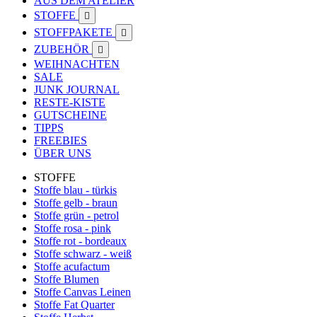
AUS DEM ATELIER
STOFFE

STOFFPAKETE

ZUBEHÖR

WEIHNACHTEN
SALE
JUNK JOURNAL
RESTE-KISTE
GUTSCHEINE
TIPPS
FREEBIES
ÜBER UNS
STOFFE
Stoffe blau - türkis
Stoffe gelb - braun
Stoffe grün - petrol
Stoffe rosa - pink
Stoffe rot - bordeaux
Stoffe schwarz - weiß
Stoffe acufactum
Stoffe Blumen
Stoffe Canvas Leinen
Stoffe Fat Quarter