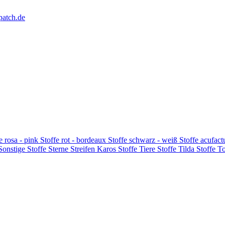
patch.de
e rosa - pink
Stoffe rot - bordeaux
Stoffe schwarz - weiß
Stoffe acufac
 Sonstige
Stoffe Sterne Streifen Karos
Stoffe Tiere
Stoffe Tilda
Stoffe T