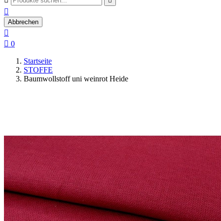


Abbrechen


0
Startseite
STOFFE
Baumwollstoff uni weinrot Heide