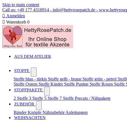
Skip to main content
Call us: +49 177 4318914 - info@hettyrosepatch.de - www.hettyrose

Anmelden

Warenkorb
0
AUS DEM ATELIER
STOFFE
Stoffe blau - türkis
Stoffe gelb - braun
Stoffe grün - petrol
Stoff
Stoffe Ostern
Stoffe Kinder
Stoffe Punkte
Stoffe Rosen
Stoffe
STOFFPAKETE
2 Stoffe
3 Stoffe
5 Stoffe
7 Stoffe
Precuts / Nähpakete
ZUBEHÖR
Bänder
Knöpfe
Nähzubehör
Anleitungen
WEIHNACHTEN