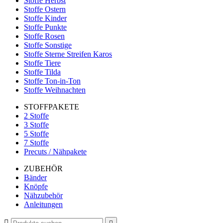
Stoffe Herbst
Stoffe Ostern
Stoffe Kinder
Stoffe Punkte
Stoffe Rosen
Stoffe Sonstige
Stoffe Sterne Streifen Karos
Stoffe Tiere
Stoffe Tilda
Stoffe Ton-in-Ton
Stoffe Weihnachten
STOFFPAKETE
2 Stoffe
3 Stoffe
5 Stoffe
7 Stoffe
Precuts / Nähpakete
ZUBEHÖR
Bänder
Knöpfe
Nähzubehör
Anleitungen
